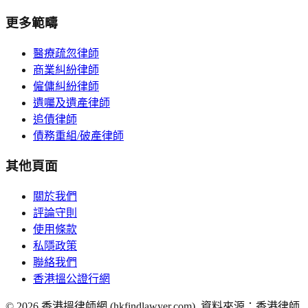
更多範疇
醫療疏忽律師
商業糾紛律師
僱傭糾紛律師
遺囑及遺產律師
追債律師
債務重組/破產律師
其他頁面
關於我們
評論守則
使用條款
私隱政策
聯絡我們
香港搵公證行網
©
2026
香港搵律師網 (hkfindlawyer.com). 資料來源：香港律師