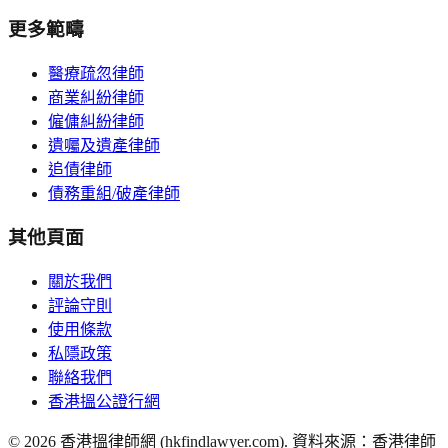
更多範疇
醫療疏忽律師
商業糾紛律師
僱傭糾紛律師
遺囑及遺產律師
追債律師
債務重組/破產律師
其他頁面
關於我們
評論守則
使用條款
私隱政策
聯絡我們
香港搵公證行網
©
2026
香港搵律師網 (hkfindlawyer.com). 資料來源：香港律師