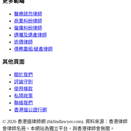
更多範疇
醫療疏忽律師
商業糾紛律師
僱傭糾紛律師
遺囑及遺產律師
追債律師
債務重組/破產律師
其他頁面
關於我們
評論守則
使用條款
私隱政策
聯絡我們
香港搵公證行網
©
2026
香港搵律師網 (hkfindlawyer.com). 資料來源：香港律師
會律師名冊。本網站為獨立平台，與香港律師會無關。