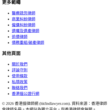
更多範疇
醫療疏忽律師
商業糾紛律師
僱傭糾紛律師
遺囑及遺產律師
追債律師
債務重組/破產律師
其他頁面
關於我們
評論守則
使用條款
私隱政策
聯絡我們
香港搵公證行網
©
2026
香港搵律師網 (hkfindlawyer.com). 資料來源：香港律師
會律師名冊。本網站為獨立平台，與香港律師會無關。