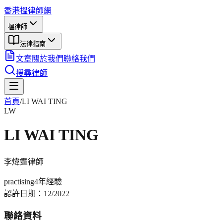
香港搵律師網
搵律師
法律指南
文章
關於我們
聯絡我們
搜尋律師
首頁
/
LI WAI TING
LW
LI WAI TING
李煒霆
律師
practising
4年
經驗
認許日期：
12/2022
聯絡資料