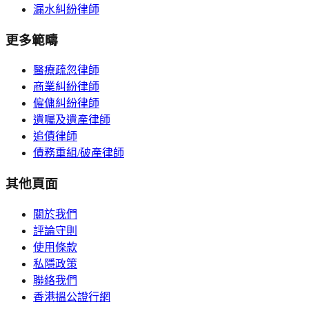
漏水糾紛律師
更多範疇
醫療疏忽律師
商業糾紛律師
僱傭糾紛律師
遺囑及遺產律師
追債律師
債務重組/破產律師
其他頁面
關於我們
評論守則
使用條款
私隱政策
聯絡我們
香港搵公證行網