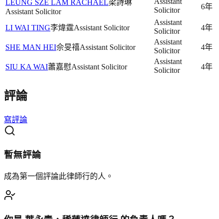
Assistant
LEUNG SZE LAM RACHAEL
梁詩琳
6年
Solicitor
Assistant Solicitor
Assistant
LI WAI TING
李煒霆
Assistant Solicitor
4年
Solicitor
Assistant
SHE MAN HEI
佘旻禧
Assistant Solicitor
4年
Solicitor
Assistant
SIU KA WAI
蕭嘉慰
Assistant Solicitor
4年
Solicitor
評論
寫評論
暫無評論
成為第一個評論此律師行的人。