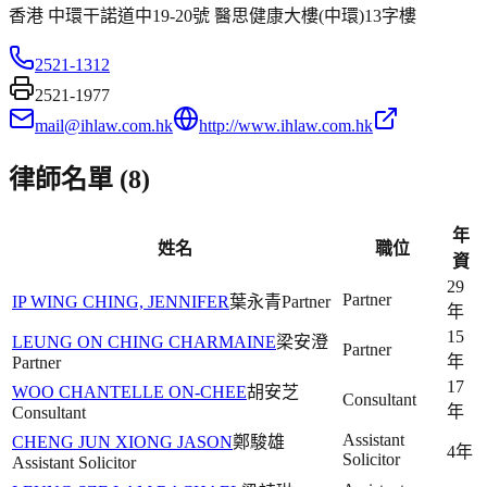
香港 中環干諾道中19-20號 醫思健康大樓(中環)13字樓
2521-1312
2521-1977
mail@ihlaw.com.hk
http://www.ihlaw.com.hk
律師名單 (
8
)
年
姓名
職位
資
29
Partner
IP WING CHING, JENNIFER
葉永青
Partner
年
15
LEUNG ON CHING CHARMAINE
梁安澄
Partner
年
Partner
17
WOO CHANTELLE ON-CHEE
胡安芝
Consultant
年
Consultant
Assistant
CHENG JUN XIONG JASON
鄭駿雄
4年
Solicitor
Assistant Solicitor