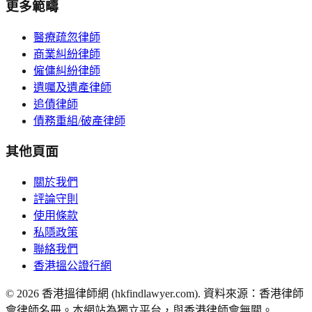
更多範疇
醫療疏忽律師
商業糾紛律師
僱傭糾紛律師
遺囑及遺產律師
追債律師
債務重組/破產律師
其他頁面
關於我們
評論守則
使用條款
私隱政策
聯絡我們
香港搵公證行網
©
2026
香港搵律師網 (hkfindlawyer.com). 資料來源：香港律師
會律師名冊。本網站為獨立平台，與香港律師會無關。