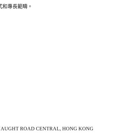
式和專長範疇。
ONNAUGHT ROAD CENTRAL, HONG KONG