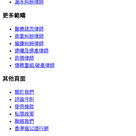
漏水糾紛律師
更多範疇
醫療疏忽律師
商業糾紛律師
僱傭糾紛律師
遺囑及遺產律師
追債律師
債務重組/破產律師
其他頁面
關於我們
評論守則
使用條款
私隱政策
聯絡我們
香港搵公證行網