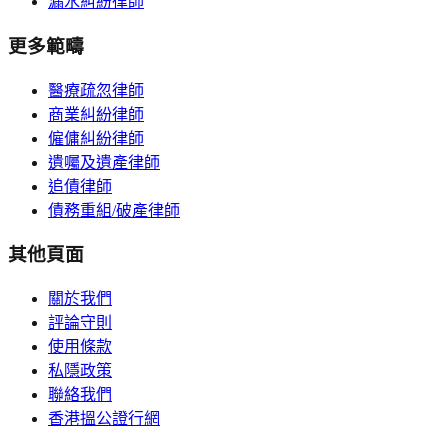
漏水糾紛律師
更多範疇
醫療疏忽律師
商業糾紛律師
僱傭糾紛律師
遺囑及遺產律師
追債律師
債務重組/破產律師
其他頁面
關於我們
評論守則
使用條款
私隱政策
聯絡我們
香港搵公證行網