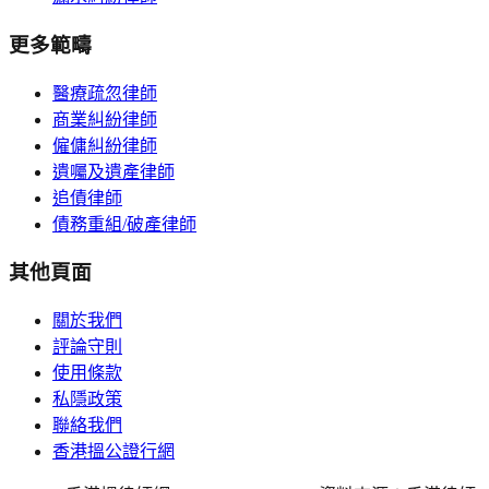
更多範疇
醫療疏忽律師
商業糾紛律師
僱傭糾紛律師
遺囑及遺產律師
追債律師
債務重組/破產律師
其他頁面
關於我們
評論守則
使用條款
私隱政策
聯絡我們
香港搵公證行網