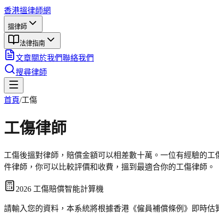
香港搵律師網
搵律師
法律指南
文章
關於我們
聯絡我們
搜尋律師
首頁
/
工傷
工傷
律師
工傷後搵對律師，賠償金額可以相差數十萬。一位有經驗的工
件律師，你可以比較評價和收費，搵到最適合你的工傷律師。
2026 工傷賠償智能計算機
請輸入您的資料，本系統將根據香港《僱員補償條例》即時估