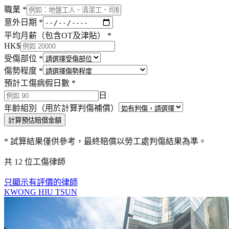
職業
*
意外日期
*
平均月薪（包含OT及津貼）
*
HK$
受傷部位
*
傷勢程度
*
預計工傷病假日數
*
日
年齡組別（用於計算判傷補償）
計算預估賠償金額
* 試算結果僅供參考，最終賠償以勞工處判傷結果為準。
共 12 位工傷律師
只顯示有評價的律師
KWONG HIU TSUN