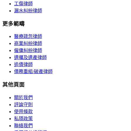
工傷律師
漏水糾紛律師
更多範疇
醫療疏忽律師
商業糾紛律師
僱傭糾紛律師
遺囑及遺產律師
追債律師
債務重組/破產律師
其他頁面
關於我們
評論守則
使用條款
私隱政策
聯絡我們