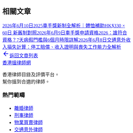
相關文章
2026年6月10日
2025車手獎新制全解析｜體恤補助HK$330 ×
60日 新舊制對照
2026年6月9日
車手獎申請資格2026：誰符合
資格？7天病假門檻與6個月時限詳解
2026年6月8日
交通意外收
入損失計算：停工賠償、收入證明與喪失工作能力全解析
返回文章列表
香港搵律師網
香港律師目錄及評價平台。
幫你搵到合適的律師。
熱門範疇
離婚律師
刑事律師
物業買賣律師
交通意外律師