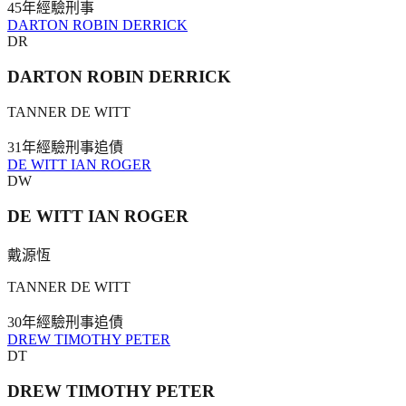
45年
經驗
刑事
DARTON ROBIN DERRICK
DR
DARTON ROBIN DERRICK
TANNER DE WITT
31年
經驗
刑事
追債
DE WITT IAN ROGER
DW
DE WITT IAN ROGER
戴源恆
TANNER DE WITT
30年
經驗
刑事
追債
DREW TIMOTHY PETER
DT
DREW TIMOTHY PETER