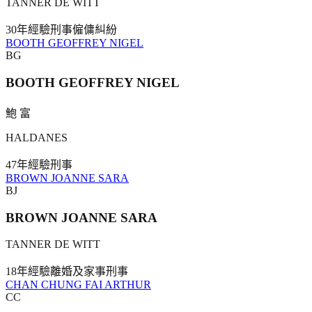
TANNER DE WITT
30年
經驗
刑事
僱傭糾紛
BOOTH GEOFFREY NIGEL
BG
BOOTH GEOFFREY NIGEL
鮑 富
HALDANES
47年
經驗
刑事
BROWN JOANNE SARA
BJ
BROWN JOANNE SARA
TANNER DE WITT
18年
經驗
離婚及家事
刑事
CHAN CHUNG FAI ARTHUR
CC