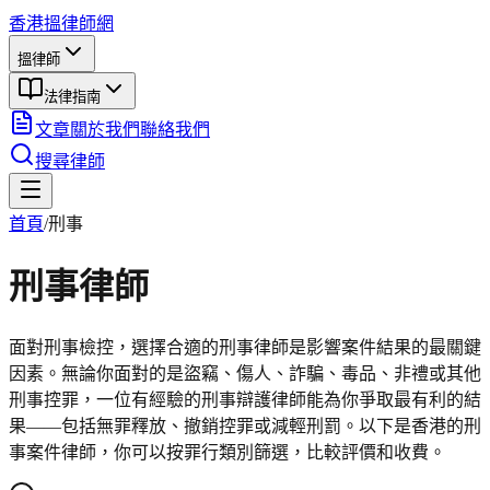
香港搵律師網
搵律師
法律指南
文章
關於我們
聯絡我們
搜尋律師
首頁
/
刑事
刑事
律師
面對刑事檢控，選擇合適的刑事律師是影響案件結果的最關鍵
因素。無論你面對的是盜竊、傷人、詐騙、毒品、非禮或其他
刑事控罪，一位有經驗的刑事辯護律師能為你爭取最有利的結
果——包括無罪釋放、撤銷控罪或減輕刑罰。以下是香港的刑
事案件律師，你可以按罪行類別篩選，比較評價和收費。