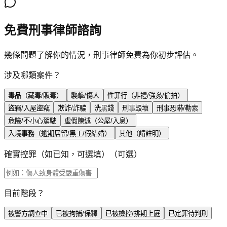
免費刑事律師諮詢
幾條問題了解你的情況，刑事律師免費為你初步評估。
涉及哪類案件？
毒品（藏毒/販毒）
襲擊/傷人
性罪行（非禮/強姦/偷拍）
盜竊/入屋盜竊
欺詐/詐騙
洗黑錢
刑事毀壞
刑事恐嚇/勒索
危險/不小心駕駛
虛假陳述（公屋/入息）
入境事務（逾期居留/黑工/假結婚）
其他（請註明）
確實控罪（如已知，可選填）
（可選）
目前階段？
被警方調查中
已被拘捕/保釋
已被檢控/排期上庭
已定罪待判刑