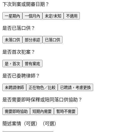
下次到案或開審日期？
一星期內
一個月內
未定/未知
不適用
是否已落口供？
未落口供
部分承認
已落口供
是否首次犯案？
是，首次
曾有案底
是否已委聘律師？
未聘請律師
正在物色／比較
已聘請，考慮更換
是否需要即時保釋或陪同落口供協助？
需要即時協助
短期內需要
暫時不需要
簡述案情（可選）
（可選）