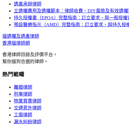
遺產承辦律師
立遺囑費用及遺囑範本：律師收費、DIY風險及有效遺囑要
持久授權書（EPOA）完整指南：訂立要求、與一般授
預設醫療指示（AMD）完整指南：訂立要求、與持久授
搵
遺囑及遺產
律師
香港搵律師網
香港律師目錄及評價平台。
幫你搵到合適的律師。
熱門範疇
離婚律師
刑事律師
物業買賣律師
交通意外律師
工傷律師
漏水糾紛律師