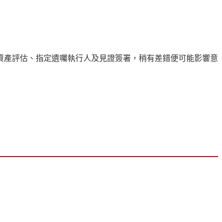
資產評估、指定遺囑執行人及見證簽署，稍有差錯便可能影響意