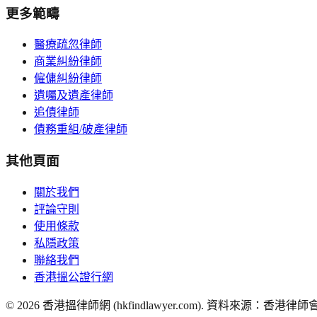
更多範疇
醫療疏忽律師
商業糾紛律師
僱傭糾紛律師
遺囑及遺產律師
追債律師
債務重組/破產律師
其他頁面
關於我們
評論守則
使用條款
私隱政策
聯絡我們
香港搵公證行網
©
2026
香港搵律師網 (hkfindlawyer.com). 資料來