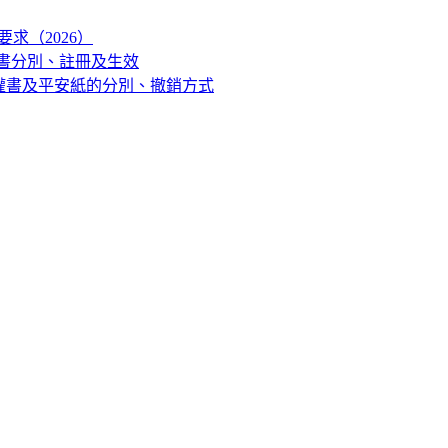
求（2026）
權書分別、註冊及生效
權書及平安紙的分別、撤銷方式