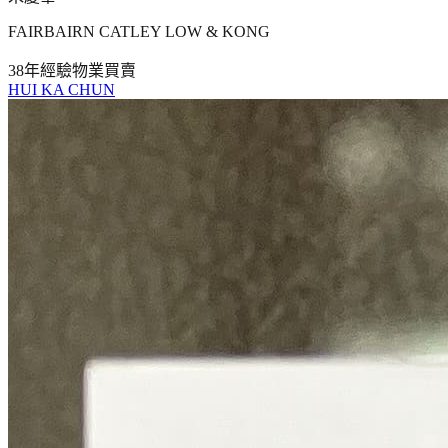
FAIRBAIRN CATLEY LOW & KONG
38年
經驗
物業買賣
HUI KA CHUN