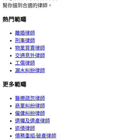
幫你搵到合適的律師。
熱門範疇
離婚律師
刑事律師
物業買賣律師
交通意外律師
工傷律師
漏水糾紛律師
更多範疇
醫療疏忽律師
商業糾紛律師
僱傭糾紛律師
遺囑及遺產律師
追債律師
債務重組/破產律師