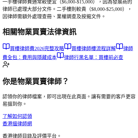
一手樓律師費通常較便宜（$6,000-$15,000），因為發展商的
律師已處理大部分文件。二手樓則較貴（$8,000-$25,000），
因律師需額外處理查冊、業權調查及按揭文件。
相關
物業買賣
法律資訊
買樓律師費2026完整攻略
買樓律師樓流程詳解
律師
費全包：費用與隱藏成本
律師行黑名單：買樓前必查
你是
物業買賣
律師？
認領你的律師檔案，即可出現在此頁面。讓有需要的客戶更容
易搵到你。
了解如何認領
香港搵律師網
香港律師目錄及評價平台。