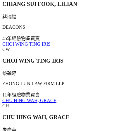
CHIANG SUI FOOK, LILIAN
蔣瑞福
DEACONS
45年
經驗
物業買賣
CHOI WING TING IRIS
CW
CHOI WING TING IRIS
蔡穎婷
ZHONG LUN LAW FIRM LLP
11年
經驗
物業買賣
CHU HING WAH, GRACE
CH
CHU HING WAH, GRACE
朱慶華