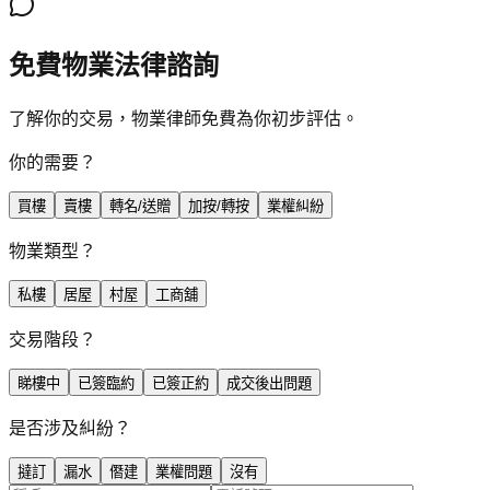
免費物業法律諮詢
了解你的交易，物業律師免費為你初步評估。
你的需要？
買樓
賣樓
轉名/送贈
加按/轉按
業權糾紛
物業類型？
私樓
居屋
村屋
工商舖
交易階段？
睇樓中
已簽臨約
已簽正約
成交後出問題
是否涉及糾紛？
撻訂
漏水
僭建
業權問題
沒有