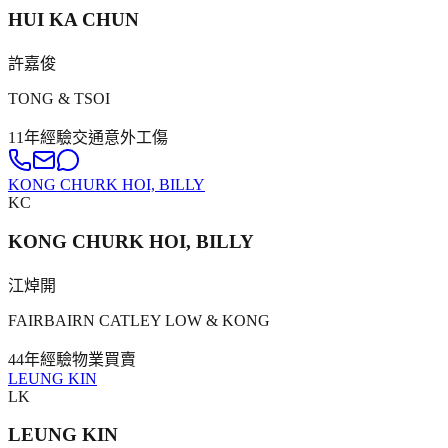
HUI KA CHUN
許嘉俊
TONG & TSOI
11年
經驗
交通意外
工傷
KONG CHURK HOI, BILLY
KC
KONG CHURK HOI, BILLY
江焯開
FAIRBAIRN CATLEY LOW & KONG
44年
經驗
物業買賣
LEUNG KIN
LK
LEUNG KIN