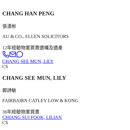
CHANG HAN PENG
張漢彬
AU & CO., ELLEN SOLICITORS
12年
經驗
物業買賣
遺囑及遺產
CHANG SEE MUN, LILY
CS
CHANG SEE MUN, LILY
鄭詩敏
FAIRBAIRN CATLEY LOW & KONG
36年
經驗
物業買賣
CHIANG SUI FOOK, LILIAN
CS