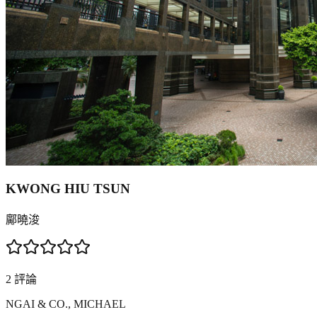
KWONG HIU TSUN
鄺曉浚
2
評論
NGAI & CO., MICHAEL