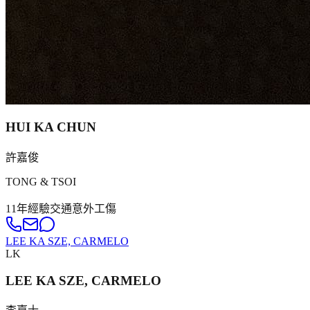
HUI KA CHUN
許嘉俊
TONG & TSOI
11年
經驗
交通意外
工傷
LEE KA SZE, CARMELO
LK
LEE KA SZE, CARMELO