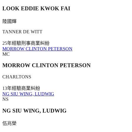
LOOK EDDIE KWOK FAI
陸國輝
TANNER DE WITT
25年
經驗
刑事
商業糾紛
MORROW CLINTON PETERSON
MC
MORROW CLINTON PETERSON
CHARLTONS
13年
經驗
商業糾紛
NG SIU WING, LUDWIG
NS
NG SIU WING, LUDWIG
伍兆榮