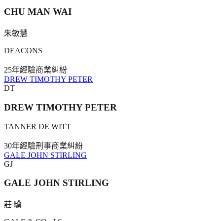
CHU MAN WAI
朱敏慧
DEACONS
25年
經驗
商業糾紛
DREW TIMOTHY PETER
DT
DREW TIMOTHY PETER
TANNER DE WITT
30年
經驗
刑事
商業糾紛
GALE JOHN STIRLING
GJ
GALE JOHN STIRLING
莊 驥