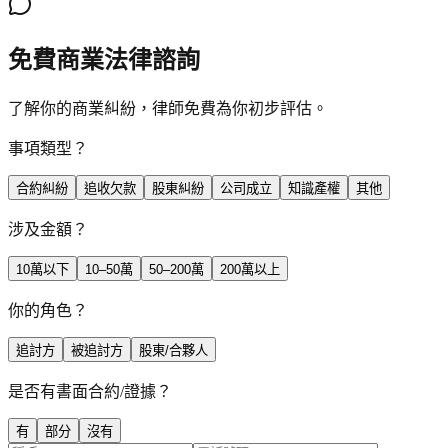
免費商業法律諮詢
了解你的商業糾紛，律師免費為你初步評估。
事項類型？
合約糾紛
追收欠款
股東糾紛
公司成立
知識產權
其他
涉及金額？
10萬以下
10–50萬
50–200萬
200萬以上
你的角色？
追討方
被追討方
股東/合夥人
是否有書面合約/證據？
有
部分
沒有