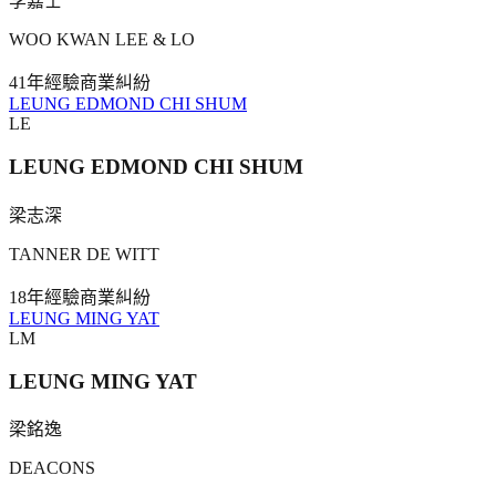
李嘉士
WOO KWAN LEE & LO
41年
經驗
商業糾紛
LEUNG EDMOND CHI SHUM
LE
LEUNG EDMOND CHI SHUM
梁志深
TANNER DE WITT
18年
經驗
商業糾紛
LEUNG MING YAT
LM
LEUNG MING YAT
梁銘逸
DEACONS