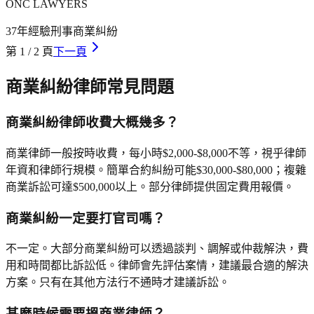
ONC LAWYERS
37年
經驗
刑事
商業糾紛
第
1
/
2
頁
下一頁
商業糾紛
律師常見問題
商業糾紛律師收費大概幾多？
商業律師一般按時收費，每小時$2,000-$8,000不等，視乎律師
年資和律師行規模。簡單合約糾紛可能$30,000-$80,000；複雜
商業訴訟可達$500,000以上。部分律師提供固定費用報價。
商業糾紛一定要打官司嗎？
不一定。大部分商業糾紛可以透過談判、調解或仲裁解決，費
用和時間都比訴訟低。律師會先評估案情，建議最合適的解決
方案。只有在其他方法行不通時才建議訴訟。
甚麼時候需要搵商業律師？