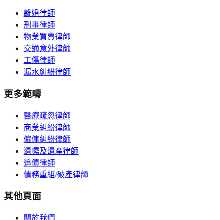
離婚律師
刑事律師
物業買賣律師
交通意外律師
工傷律師
漏水糾紛律師
更多範疇
醫療疏忽律師
商業糾紛律師
僱傭糾紛律師
遺囑及遺產律師
追債律師
債務重組/破產律師
其他頁面
關於我們