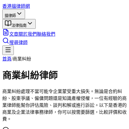
香港搵律師網
搵律師
法律指南
文章
關於我們
聯絡我們
搜尋律師
首頁
/
商業糾紛
商業糾紛
律師
商業糾紛處理不當可能令企業蒙受重大損失。無論是合約糾
紛、股東爭議、僱傭問題還是知識產權侵權，一位有經驗的商
業律師能幫你評估風險、談判和解或進行訴訟。以下是香港的
商業及企業法律事務律師，你可以按需要篩選，比較評價和收
費。