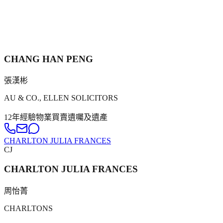
CHANG HAN PENG
張漢彬
AU & CO., ELLEN SOLICITORS
12年
經驗
物業買賣
遺囑及遺產
CHARLTON JULIA FRANCES
CJ
CHARLTON JULIA FRANCES
周怡菁
CHARLTONS