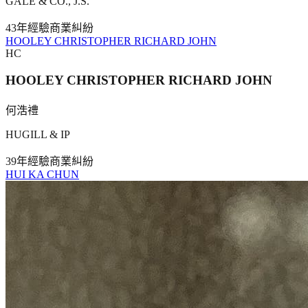
GALE & CO., J.S.
43年
經驗
商業糾紛
HOOLEY CHRISTOPHER RICHARD JOHN
HC
HOOLEY CHRISTOPHER RICHARD JOHN
何浩禮
HUGILL & IP
39年
經驗
商業糾紛
HUI KA CHUN