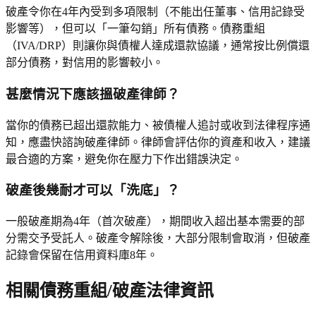
破產令你在4年內受到多項限制（不能出任董事、信用記錄受
影響等），但可以「一筆勾銷」所有債務。債務重組
（IVA/DRP）則讓你與債權人達成還款協議，通常按比例償還
部分債務，對信用的影響較小。
甚麼情況下應該搵破產律師？
當你的債務已超出還款能力、被債權人追討或收到法律程序通
知，應盡快諮詢破產律師。律師會評估你的資產和收入，建議
最合適的方案，避免你在壓力下作出錯誤決定。
破產後幾耐才可以「洗底」？
一般破產期為4年（首次破產），期間收入超出基本需要的部
分需交予受託人。破產令解除後，大部分限制會取消，但破產
記錄會保留在信用資料庫8年。
相關
債務重組/破產
法律資訊