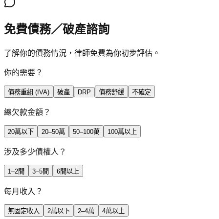
免費債務／破產諮詢
了解你的債務情況，律師免費為你初步評估。
你的需要？
債務重組 (IVA)
破產
DRP
債務舒緩
不確定
總欠款金額？
20萬以下
20–50萬
50–100萬
100萬以上
涉及多少債權人？
1–2間
3–5間
6間以上
每月收入？
無固定收入
2萬以下
2–4萬
4萬以上