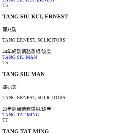
TS
TANG SIU KUI, ERNEST
鄧兆駒
TANG ERNEST, SOLICITORS
44年
經驗
債務重組/破產
TANG SIU MAN
TS
TANG SIU MAN
鄧兆文
TANG ERNEST, SOLICITORS
20年
經驗
債務重組/破產
TANG TAT MING
TT
TANG TAT MING