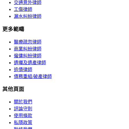
交通意外律師
工傷律師
漏水糾紛律師
更多範疇
醫療疏忽律師
商業糾紛律師
僱傭糾紛律師
遺囑及遺產律師
追債律師
債務重組/破產律師
其他頁面
關於我們
評論守則
使用條款
私隱政策