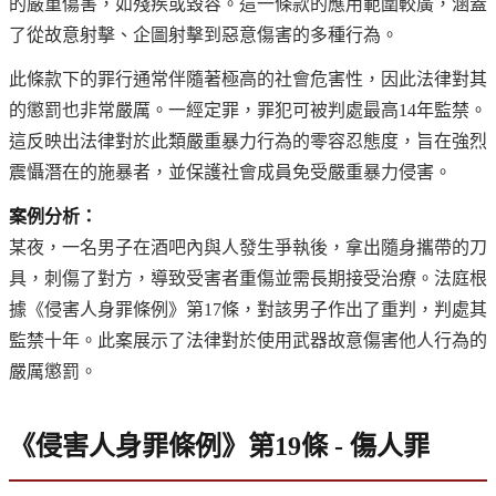
的嚴重傷害，如殘疾或毀容。這一條款的應用範圍較廣，涵蓋
了從故意射擊、企圖射擊到惡意傷害的多種行為。
此條款下的罪行通常伴隨著極高的社會危害性，因此法律對其
的懲罰也非常嚴厲。一經定罪，罪犯可被判處最高14年監禁。
這反映出法律對於此類嚴重暴力行為的零容忍態度，旨在強烈
震懾潛在的施暴者，並保護社會成員免受嚴重暴力侵害。
案例分析：
某夜，一名男子在酒吧內與人發生爭執後，拿出隨身攜帶的刀
具，刺傷了對方，導致受害者重傷並需長期接受治療。法庭根
據《侵害人身罪條例》第17條，對該男子作出了重判，判處其
監禁十年。此案展示了法律對於使用武器故意傷害他人行為的
嚴厲懲罰。
《侵害人身罪條例》第19條 - 傷人罪