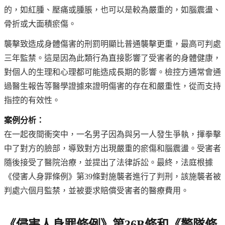
的，如紅腫、壓痛或腫脹，也可以是較為嚴重的，如腦震盪、
骨折或大面積瘀傷。
襲擊致造成身體傷害的刑罰明顯比普通襲擊更重，最高可判處
三年監禁。這是因為此類行為直接影響了受害者的身體健康，
對個人的生理和心理都可能造成長期的影響。檢控方通常會通
過醫生報告等醫學證據來證明傷害的存在和嚴重性，從而支持
指控的有效性。
案例分析：
在一起夜間衝突中，一名男子因為與另一人發生爭執，揮拳擊
中了對方的臉部，導致對方出現嚴重的瘀傷和腦震盪。受害者
隨後接受了醫院治療，並提出了法律訴訟。最終，法庭根據
《侵害人身罪條例》第39條對施襲者進行了判刑，該施襲者被
判處六個月監禁，並被要求賠償受害者的醫療費用。
《侵害人身罪條例》第36B條和《警隊條