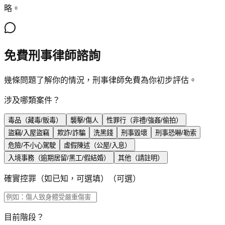
略。
免費刑事律師諮詢
幾條問題了解你的情況，刑事律師免費為你初步評估。
涉及哪類案件？
毒品（藏毒/販毒）
襲擊/傷人
性罪行（非禮/強姦/偷拍）
盜竊/入屋盜竊
欺詐/詐騙
洗黑錢
刑事毀壞
刑事恐嚇/勒索
危險/不小心駕駛
虛假陳述（公屋/入息）
入境事務（逾期居留/黑工/假結婚）
其他（請註明）
確實控罪（如已知，可選填）
（可選）
目前階段？