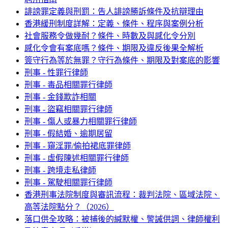
誹謗罪定義與刑罰：告人誹謗勝訴條件及抗辯理由
香港緩刑制度詳解：定義、條件、程序與案例分析
社會服務令做幾耐？條件、時數及與感化令分別
感化令會有案底嗎？條件、期限及違反後果全解析
簽守行為等於無罪？守行為條件、期限及對案底的影響
刑事 - 性罪行律師
刑事 - 毒品相關罪行律師
刑事 - 金錢欺詐相關
刑事 - 盜竊相關罪行律師
刑事 - 傷人或暴力相關罪行律師
刑事 - 假結婚、逾期居留
刑事 - 窺淫罪/偷拍裙底罪律師
刑事 - 虛假陳述相關罪行律師
刑事 - 跨境走私律師
刑事 - 駕駛相關罪行律師
香港刑事法院制度與審訊流程：裁判法院、區域法院、
高等法院點分？（2026）
落口供全攻略：被捕後的緘默權、警誡供詞、律師權利