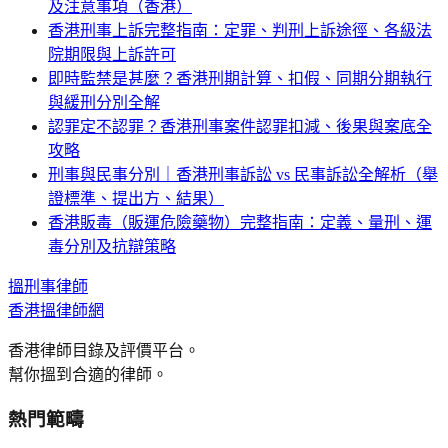
及注意事項（香港）
香港刑事上訴完整指南：定罪、判刑上訴途徑、各級法
院期限與上訴許可
即時監禁是甚麼？香港刑期計算、扣假、同期分期執行
與緩刑分別全解
認罪定不認罪？香港刑事案件認罪扣減、後果與案底全
攻略
刑事與民事分別｜香港刑事訴訟 vs 民事訴訟全解析（舉
證標準、提出方、結果）
香港販毒（販運危險藥物）完整指南：定義、量刑、運
毒分別及抗辯策略
搵
刑事
律師
香港搵律師網
香港律師目錄及評價平台。
幫你搵到合適的律師。
熱門範疇