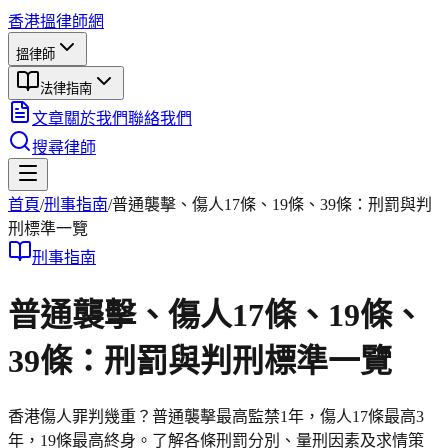
香港搵律師網
搵律師
法律指南
文章
關於我們
聯絡我們
搜尋律師
首頁
/
刑事
指南
/
普通襲擊、傷人17條、19條、39條：刑罰與判
刑標準一覽
刑事
指南
普通襲擊、傷人17條、19條、
39條：刑罰與判刑標準一覽
香港傷人罪判幾重？普通襲擊最高監禁1年，傷人17條最高3
年，19條最高終身。了解各條刑罰分別、量刑因素及求情策