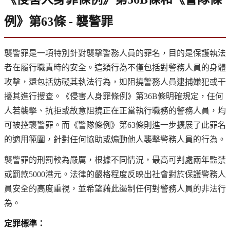
例》第63條 - 襲警罪
襲警罪是一項特別針對襲擊警務人員的罪名，目的是保護執法
者在履行職責時的安全。這類行為不僅包括對警務人員的身體
攻擊，還包括妨礙其執法行為，如阻撓警務人員逮捕嫌犯或干
擾其進行搜查。《侵害人身罪條例》第36B條明確規定，任何
人若襲擊、抗拒或故意阻撓正在正當執行職務的警務人員，均
可被控襲警罪。而《警隊條例》第63條則進一步擴展了此罪名
的適用範圍，針對任何協助或煽動他人襲擊警務人員的行為。
襲警罪的刑罰較為嚴厲，根據不同情況，最高可判處兩年監禁
或罰款5000港元。法律的嚴格程度反映出社會對於保護警務人
員安全的高度重視，並希望藉此遏制任何對警務人員的非法行
為。
定罪標準：