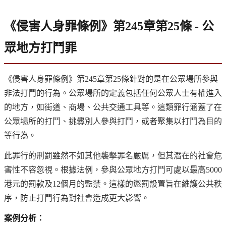
《侵害人身罪條例》第245章第25條 - 公
眾地方打鬥罪
《侵害人身罪條例》第245章第25條針對的是在公眾場所參與
非法打鬥的行為。公眾場所的定義包括任何公眾人士有權進入
的地方，如街道、商場、公共交通工具等。這類罪行涵蓋了在
公眾場所的打鬥、挑釁別人參與打鬥，或者聚集以打鬥為目的
等行為。
此罪行的刑罰雖然不如其他襲擊罪名嚴厲，但其潛在的社會危
害性不容忽視。根據法例，參與公眾地方打鬥可處以最高5000
港元的罰款及12個月的監禁。這樣的懲罰設置旨在維護公共秩
序，防止打鬥行為對社會造成更大影響。
案例分析：