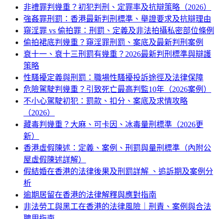
非禮罪判幾重？初犯判刑、定罪率及抗辯策略（2026）
強姦罪刑罰：香港最新判刑標準、舉證要求及抗辯理由
窺淫罪 vs 偷拍罪：刑罰、定義及非法拍攝私密部位條例
偷拍裙底判幾重？窺淫罪刑罰、案底及最新判刑案例
衰十一、衰十三刑罰有幾重？2026最新判刑標準與辯護
策略
性騷擾定義與刑罰：職場性騷擾投訴途徑及法律保障
危險駕駛判幾重？引致死亡最高判監10年（2026案例）
不小心駕駛初犯：罰款、扣分、案底及求情攻略
（2026）
藏毒判幾重？大麻、可卡因、冰毒量刑標準（2026更
新）
香港虛假陳述：定義、案例、刑罰與量刑標準（內附公
屋虛假陳述詳解）
假結婚在香港的法律後果及刑罰詳解 、追訴期及案例分
析
逾期居留在香港的法律解釋與應對指南
非法勞工與黑工在香港的法律風險｜刑責、案例與合法
聘用指南