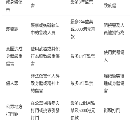
成身體傷
最多3年監禁
害
致瘀傷
害
最多2年監禁
襲擊或妨礙執法
阻撓警務人
襲警罪
或5000港元罰
中的警務人員
員逮捕行為
款
意圖造成
使用武器或其他
使用武器傷
身體嚴重
行為導致嚴重傷
最多14年監禁
人
傷害
害
非法傷害他人導
輕微衝突後
傷人罪
致身體或精神上
最多3年監禁
造成身體傷
的傷害
害
在公眾場所參與
最多12個月監
公眾地方
打鬥或挑釁引發
禁及5000港元
街頭打鬥
打鬥罪
打鬥
罰款