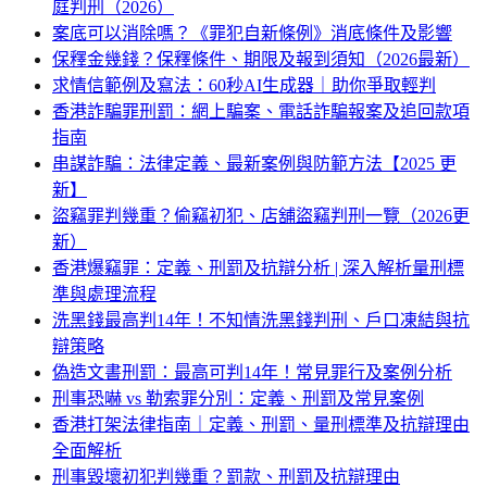
庭判刑（2026）
案底可以消除嗎？《罪犯自新條例》消底條件及影響
保釋金幾錢？保釋條件、期限及報到須知（2026最新）
求情信範例及寫法：60秒AI生成器｜助你爭取輕判
香港詐騙罪刑罰：網上騙案、電話詐騙報案及追回款項
指南
串謀詐騙：法律定義、最新案例與防範方法【2025 更
新】
盜竊罪判幾重？偷竊初犯、店舖盜竊判刑一覽（2026更
新）
香港爆竊罪：定義、刑罰及抗辯分析 | 深入解析量刑標
準與處理流程
洗黑錢最高判14年！不知情洗黑錢判刑、戶口凍結與抗
辯策略
偽造文書刑罰：最高可判14年！常見罪行及案例分析
刑事恐嚇 vs 勒索罪分別：定義、刑罰及常見案例
香港打架法律指南｜定義、刑罰、量刑標準及抗辯理由
全面解析
刑事毀壞初犯判幾重？罰款、刑罰及抗辯理由