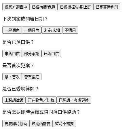
被警方調查中
已被拘捕/保釋
已被檢控/排期上庭
已定罪待判刑
下次到案或開審日期？
一星期內
一個月內
未定/未知
不適用
是否已落口供？
未落口供
部分承認
已落口供
是否首次犯案？
是，首次
曾有案底
是否已委聘律師？
未聘請律師
正在物色／比較
已聘請，考慮更換
是否需要即時保釋或陪同落口供協助？
需要即時協助
短期內需要
暫時不需要