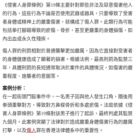
《侵害人身罪條例》第19條主要針對那些非法及惡意傷害他人
的行為，這些行為不論是否使用武器或器具，只要導致了受害
者身體或精神上的嚴重傷害，就構成了傷人罪。此類行為可能
包括拳打腳踢導致的瘀傷、骨折，甚至更嚴重的身體損傷，如
內出血或永久性殘疾。
傷人罪的刑罰相對於普通襲擊更加嚴厲，因為它直接對受害者
的身體健康造成了顯著的損害。根據法例，最高刑罰為監禁三
年，具體刑罰的長短通常取決於案件的具體情況，如傷害的嚴
重程度、施襲者的意圖等。
案例分析：
在一起街頭鬥毆事件中，一名男子因與他人發生口角，隨後用
拳頭重擊對方，導致對方鼻樑骨折和多處瘀傷。法庭依據《侵
害人身罪條例》第19條對該男子進行了起訴，最終判處其監禁
九個月。此案例突顯了法律對於造成嚴重身體傷害行為的嚴厲
打擊，以及
傷人
罪在香港法律體系中的重要性。