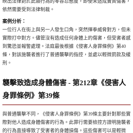
映出法律對於此類行為的零容忍態度，即使未造成實質傷害，
依然需要受到法律制裁。
案例分析：
一位行人在街上與另一人發生口角，突然揮拳威脅對方，但未
實際打中對方。儘管沒有造成任何身體上的傷害，但受害者感
到驚恐並報警處理。法庭最後根據《侵害人身罪條例》第40
條，對該施襲者進行了普通襲擊的指控，並處以輕微罰款及緩
刑。
襲擊致造成身體傷害 - 第212章《侵害人
身罪條例》第39條
與普通襲擊不同，《侵害人身罪條例》第39條主要針對那些實
際對他人造成身體傷害的行為。此罪行需要檢控方證明施襲者
的行為直接導致了受害者的身體損傷。這些傷害可以是輕微