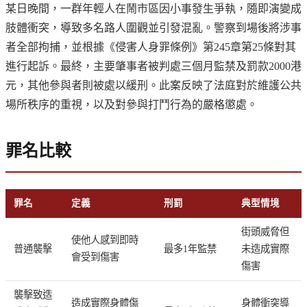
某日晚間，一群年輕人在鬧市區因小事發生爭執，隨即演變成
肢體衝突，導致多名路人圍觀並引發混亂。警察到場後將涉事
者全部拘捕，並根據《侵害人身罪條例》第245章第25條對其
進行起訴。最終，主要肇事者被判處三個月監禁及罰款2000港
元，其他參與者則被處以緩刑。此案反映了法庭對於維護公共
場所秩序的重視，以及對參與打鬥行為的嚴格懲處。
罪名比較
罪名
定義
刑罰
典型情境
街頭威脅但
使他人感到即時
普通襲擊
最多1年監禁
未造成實際
會受到傷害
傷害
襲擊致造
造成實際身體傷
身體衝突導