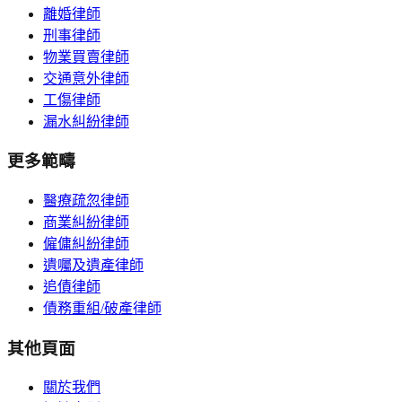
離婚律師
刑事律師
物業買賣律師
交通意外律師
工傷律師
漏水糾紛律師
更多範疇
醫療疏忽律師
商業糾紛律師
僱傭糾紛律師
遺囑及遺產律師
追債律師
債務重組/破產律師
其他頁面
關於我們