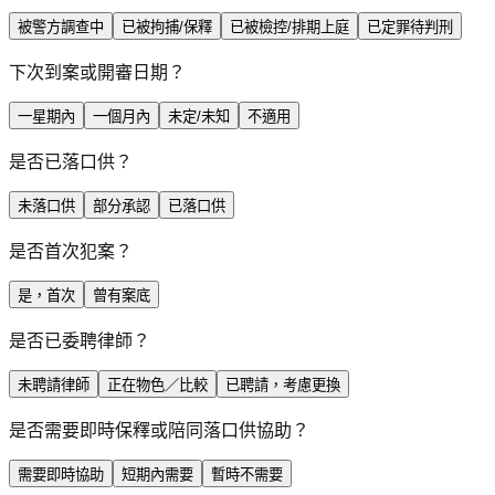
被警方調查中
已被拘捕/保釋
已被檢控/排期上庭
已定罪待判刑
下次到案或開審日期？
一星期內
一個月內
未定/未知
不適用
是否已落口供？
未落口供
部分承認
已落口供
是否首次犯案？
是，首次
曾有案底
是否已委聘律師？
未聘請律師
正在物色／比較
已聘請，考慮更換
是否需要即時保釋或陪同落口供協助？
需要即時協助
短期內需要
暫時不需要