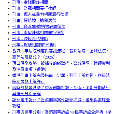
刑事 - 金錢欺詐相關
刑事 - 盜竊相關罪行律師
刑事 - 傷人或暴力相關罪行律師
刑事 - 假結婚、逾期居留
刑事 - 窺淫罪/偷拍裙底罪律師
刑事 - 虛假陳述相關罪行律師
刑事 - 跨境走私律師
刑事 - 駕駛相關罪行律師
香港刑事法院制度與審訊流程：裁判法院、區域法院、
高等法院點分？（2026）
落口供全攻略：被捕後的緘默權、警誡供詞、律師權利
及注意事項（香港）
香港刑事上訴完整指南：定罪、判刑上訴途徑、各級法
院期限與上訴許可
即時監禁是甚麼？香港刑期計算、扣假、同期分期執行
與緩刑分別全解
認罪定不認罪？香港刑事案件認罪扣減、後果與案底全
攻略
刑事與民事分別｜香港刑事訴訟 vs 民事訴訟全解析（舉