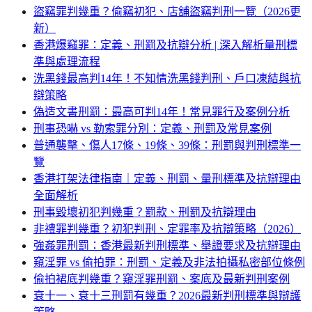
盜竊罪判幾重？偷竊初犯、店舖盜竊判刑一覽（2026更
新）
香港爆竊罪：定義、刑罰及抗辯分析 | 深入解析量刑標
準與處理流程
洗黑錢最高判14年！不知情洗黑錢判刑、戶口凍結與抗
辯策略
偽造文書刑罰：最高可判14年！常見罪行及案例分析
刑事恐嚇 vs 勒索罪分別：定義、刑罰及常見案例
普通襲擊、傷人17條、19條、39條：刑罰與判刑標準一
覽
香港打架法律指南｜定義、刑罰、量刑標準及抗辯理由
全面解析
刑事毀壞初犯判幾重？罰款、刑罰及抗辯理由
非禮罪判幾重？初犯判刑、定罪率及抗辯策略（2026）
強姦罪刑罰：香港最新判刑標準、舉證要求及抗辯理由
窺淫罪 vs 偷拍罪：刑罰、定義及非法拍攝私密部位條例
偷拍裙底判幾重？窺淫罪刑罰、案底及最新判刑案例
衰十一、衰十三刑罰有幾重？2026最新判刑標準與辯護