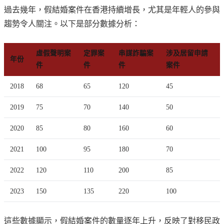
過去幾年，假結婚案件在香港持續增長，尤其是年輕人的參與
趨勢令人關注。以下是部分數據分析：
虛假聲明案
定罪案
串謀詐騙案
涉及居留申請
年份
件
件
件
案件
2018
68
65
120
45
2019
75
70
140
50
2020
85
80
160
60
2021
100
95
180
70
2022
120
110
200
85
2023
150
135
220
100
這些數據顯示，假結婚案件的數量逐年上升，反映了對移民政