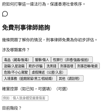
府如何打擊這一違法行為，保護香港社會秩序。
免費刑事律師諮詢
幾條問題了解你的情況，刑事律師免費為你初步評估。
涉及哪類案件？
毒品（藏毒/販毒）
襲擊/傷人
性罪行（非禮/強姦/偷拍）
盜竊/入屋盜竊
欺詐/詐騙
洗黑錢
刑事毀壞
刑事恐嚇/勒索
危險/不小心駕駛
虛假陳述（公屋/入息）
入境事務（逾期居留/黑工/假結婚）
其他（請註明）
確實控罪（如已知，可選填）
（可選）
目前階段？