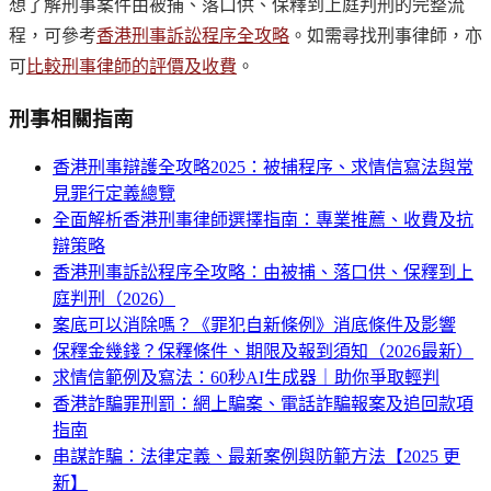
想了解刑事案件由被捕、落口供、保釋到上庭判刑的完整流
程，可參考
香港刑事訴訟程序全攻略
。如需尋找刑事律師，亦
可
比較刑事律師的評價及收費
。
刑事
相關指南
香港刑事辯護全攻略2025：被捕程序、求情信寫法與常
見罪行定義總覽
全面解析香港刑事律師選擇指南：專業推薦、收費及抗
辯策略
香港刑事訴訟程序全攻略：由被捕、落口供、保釋到上
庭判刑（2026）
案底可以消除嗎？《罪犯自新條例》消底條件及影響
保釋金幾錢？保釋條件、期限及報到須知（2026最新）
求情信範例及寫法：60秒AI生成器｜助你爭取輕判
香港詐騙罪刑罰：網上騙案、電話詐騙報案及追回款項
指南
串謀詐騙：法律定義、最新案例與防範方法【2025 更
新】