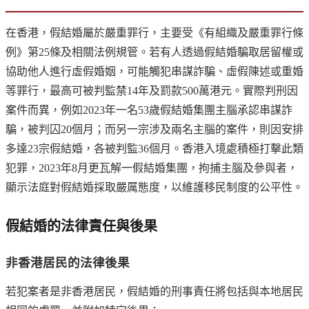
在香港，假結婚屬於嚴重罪行，主要受《有組織及嚴重罪行條
例》第25條及相關法例規管。若有人透過假結婚騙取居留權或
協助他人進行虛假婚姻，可能觸犯串謀詐騙、虛假陳述或重婚
等罪行，最高可被判監禁14年及罰款500萬港元。實際判刑因
案件而異，例如2023年一名53歲假結婚集團主腦承認串謀詐
騙，被判囚20個月；而另一宗涉及兩名主腦的案件，則因安排
多達23宗假結婚，各被判監36個月。香港入境處積極打擊此類
犯罪，2023年8月更瓦解一假結婚集團，拘捕主腦及參與者，
顯示法庭對假結婚採取嚴厲態度，以維護移民制度的公平性。
假結婚的法律責任與後果
非香港居民的法律後果
若犯案者是非香港居民，假結婚的刑事責任將包括與本地居民