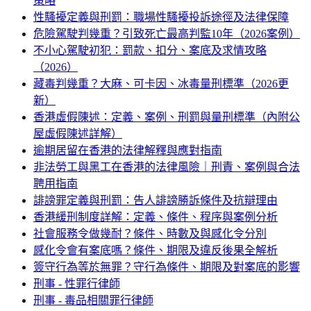
策略
性騷擾定義與刑罰：職場性騷擾投訴途徑及法律保障
危險駕駛判幾重？引致死亡最高判監10年（2026案例）
不小心駕駛初犯：罰款、扣分、案底及求情攻略
（2026）
藏毒判幾重？大麻、可卡因、冰毒量刑標準（2026更
新）
香港虛假陳述：定義、案例、刑罰與量刑標準（內附公
屋虛假陳述詳解）
逾期居留在香港的法律解釋與應對指南
非法勞工與黑工在香港的法律風險｜刑責、案例與合法
聘用指南
誹謗罪定義與刑罰：告人誹謗勝訴條件及抗辯理由
香港緩刑制度詳解：定義、條件、程序與案例分析
社會服務令做幾耐？條件、時數及與感化令分別
感化令會有案底嗎？條件、期限及違反後果全解析
簽守行為等於無罪？守行為條件、期限及對案底的影響
刑事 - 性罪行律師
刑事 - 毒品相關罪行律師