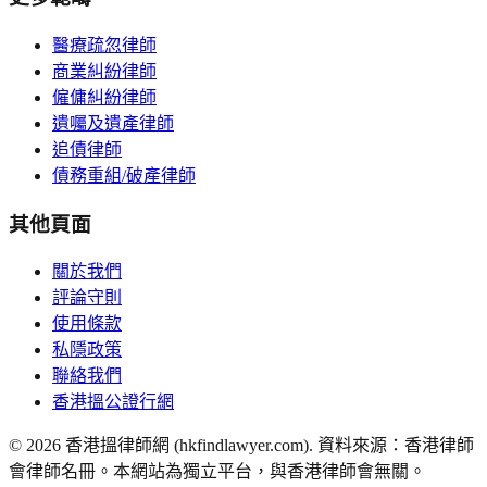
醫療疏忽律師
商業糾紛律師
僱傭糾紛律師
遺囑及遺產律師
追債律師
債務重組/破產律師
其他頁面
關於我們
評論守則
使用條款
私隱政策
聯絡我們
香港搵公證行網
©
2026
香港搵律師網 (hkfindlawyer.com). 資料來源：香港律師
會律師名冊。本網站為獨立平台，與香港律師會無關。