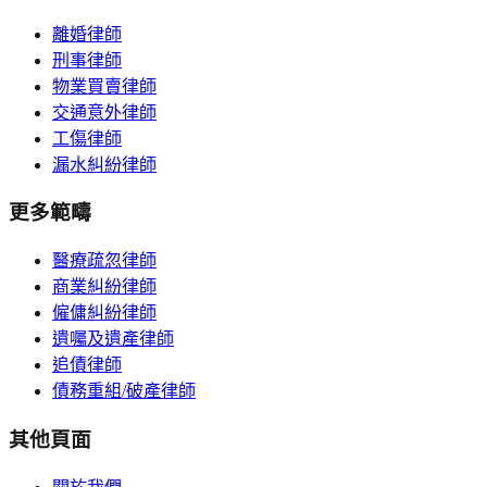
離婚律師
刑事律師
物業買賣律師
交通意外律師
工傷律師
漏水糾紛律師
更多範疇
醫療疏忽律師
商業糾紛律師
僱傭糾紛律師
遺囑及遺產律師
追債律師
債務重組/破產律師
其他頁面