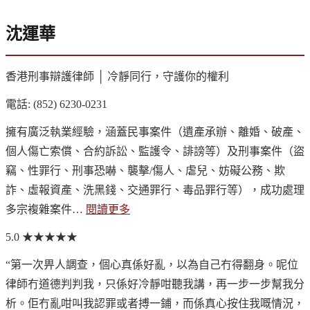
沈運華
香港刑事辯護律師 │ 冷靜同行，守護你的權利
電話: (852) 6230-0231
擁有廣泛執業經驗，涵蓋民事案件（遺產承辦、離婚、破產、
個人傷亡索償、合約訴訟、監護令、誹謗等）及刑事案件（盜
竊、性罪行、刑事恐嚇、襲擊/傷人、虐兒、妨礙公務、欺
詐、虛報資產、洗黑錢、交通罪行、毒品罪行等），成功處理
多宗複雜案件…
閱讀更多
5.0
★★★★★
“第一次畀人調查，個心真係好亂，以為自己冇得翻身。呢位
律師冇道德判判我，只係好冷靜咁聽我講，再一步一步幫我分
析。佢冇亂咁叫我認罪或者搏一鋪，而係真心按住我嘅情況，