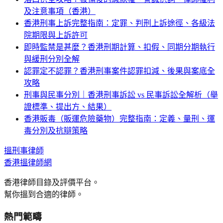
及注意事項（香港）
香港刑事上訴完整指南：定罪、判刑上訴途徑、各級法
院期限與上訴許可
即時監禁是甚麼？香港刑期計算、扣假、同期分期執行
與緩刑分別全解
認罪定不認罪？香港刑事案件認罪扣減、後果與案底全
攻略
刑事與民事分別｜香港刑事訴訟 vs 民事訴訟全解析（舉
證標準、提出方、結果）
香港販毒（販運危險藥物）完整指南：定義、量刑、運
毒分別及抗辯策略
搵
刑事
律師
香港搵律師網
香港律師目錄及評價平台。
幫你搵到合適的律師。
熱門範疇