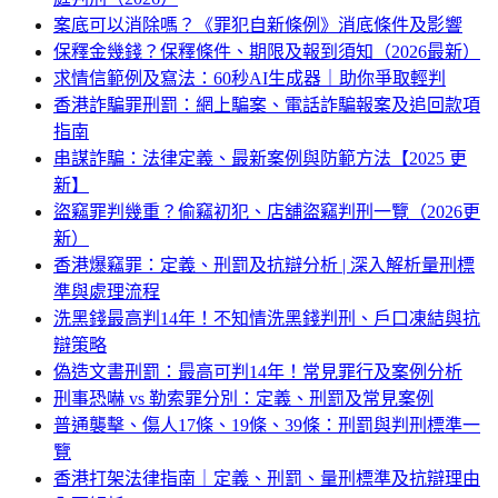
案底可以消除嗎？《罪犯自新條例》消底條件及影響
保釋金幾錢？保釋條件、期限及報到須知（2026最新）
求情信範例及寫法：60秒AI生成器｜助你爭取輕判
香港詐騙罪刑罰：網上騙案、電話詐騙報案及追回款項
指南
串謀詐騙：法律定義、最新案例與防範方法【2025 更
新】
盜竊罪判幾重？偷竊初犯、店舖盜竊判刑一覽（2026更
新）
香港爆竊罪：定義、刑罰及抗辯分析 | 深入解析量刑標
準與處理流程
洗黑錢最高判14年！不知情洗黑錢判刑、戶口凍結與抗
辯策略
偽造文書刑罰：最高可判14年！常見罪行及案例分析
刑事恐嚇 vs 勒索罪分別：定義、刑罰及常見案例
普通襲擊、傷人17條、19條、39條：刑罰與判刑標準一
覽
香港打架法律指南｜定義、刑罰、量刑標準及抗辯理由