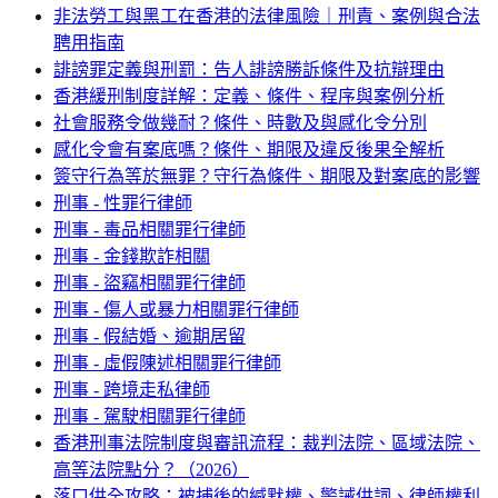
非法勞工與黑工在香港的法律風險｜刑責、案例與合法
聘用指南
誹謗罪定義與刑罰：告人誹謗勝訴條件及抗辯理由
香港緩刑制度詳解：定義、條件、程序與案例分析
社會服務令做幾耐？條件、時數及與感化令分別
感化令會有案底嗎？條件、期限及違反後果全解析
簽守行為等於無罪？守行為條件、期限及對案底的影響
刑事 - 性罪行律師
刑事 - 毒品相關罪行律師
刑事 - 金錢欺詐相關
刑事 - 盜竊相關罪行律師
刑事 - 傷人或暴力相關罪行律師
刑事 - 假結婚、逾期居留
刑事 - 虛假陳述相關罪行律師
刑事 - 跨境走私律師
刑事 - 駕駛相關罪行律師
香港刑事法院制度與審訊流程：裁判法院、區域法院、
高等法院點分？（2026）
落口供全攻略：被捕後的緘默權、警誡供詞、律師權利