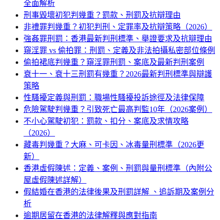
全面解析
刑事毀壞初犯判幾重？罰款、刑罰及抗辯理由
非禮罪判幾重？初犯判刑、定罪率及抗辯策略（2026）
強姦罪刑罰：香港最新判刑標準、舉證要求及抗辯理由
窺淫罪 vs 偷拍罪：刑罰、定義及非法拍攝私密部位條例
偷拍裙底判幾重？窺淫罪刑罰、案底及最新判刑案例
衰十一、衰十三刑罰有幾重？2026最新判刑標準與辯護
策略
性騷擾定義與刑罰：職場性騷擾投訴途徑及法律保障
危險駕駛判幾重？引致死亡最高判監10年（2026案例）
不小心駕駛初犯：罰款、扣分、案底及求情攻略
（2026）
藏毒判幾重？大麻、可卡因、冰毒量刑標準（2026更
新）
香港虛假陳述：定義、案例、刑罰與量刑標準（內附公
屋虛假陳述詳解）
假結婚在香港的法律後果及刑罰詳解 、追訴期及案例分
析
逾期居留在香港的法律解釋與應對指南