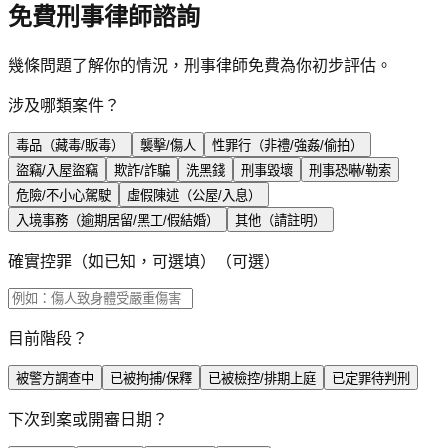
免費刑事律師諮詢
幾條問題了解你的情況，刑事律師免費為你初步評估。
涉及哪類案件？
毒品（藏毒/販毒）
襲擊/傷人
性罪行（非禮/強姦/偷拍）
盜竊/入屋盜竊
欺詐/詐騙
洗黑錢
刑事毀壞
刑事恐嚇/勒索
危險/不小心駕駛
虛假陳述（公屋/入息）
入境事務（逾期居留/黑工/假結婚）
其他（請註明）
確實控罪（如已知，可選填）
（可選）
目前階段？
被警方調查中
已被拘捕/保釋
已被檢控/排期上庭
已定罪待判刑
下次到案或開審日期？