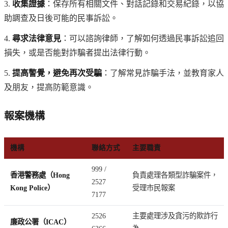
3.
收集證據
：保存所有相關文件、對話記錄和交易紀錄，以協
助調查及日後可能的民事訴訟。
4.
尋求法律意見
：可以諮詢律師，了解如何透過民事訴訟追回
損失，或是否能對詐騙者提出法律行動。
5.
提高警覺，避免再次受騙
：了解常見詐騙手法，並教育家人
及朋友，提高防範意識。
報案機構
機構
聯絡方式
主要職責
999 /
香港警務處（Hong
負責處理各類型詐騙案件，
2527
Kong Police）
受理市民報案
7177
2526
主要處理涉及貪污的欺詐行
廉政公署（ICAC）