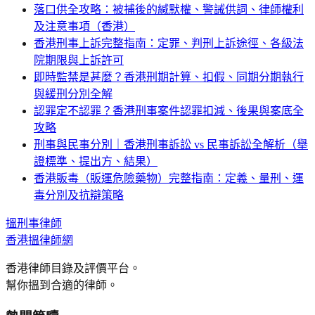
落口供全攻略：被捕後的緘默權、警誡供詞、律師權利
及注意事項（香港）
香港刑事上訴完整指南：定罪、判刑上訴途徑、各級法
院期限與上訴許可
即時監禁是甚麼？香港刑期計算、扣假、同期分期執行
與緩刑分別全解
認罪定不認罪？香港刑事案件認罪扣減、後果與案底全
攻略
刑事與民事分別｜香港刑事訴訟 vs 民事訴訟全解析（舉
證標準、提出方、結果）
香港販毒（販運危險藥物）完整指南：定義、量刑、運
毒分別及抗辯策略
搵
刑事
律師
香港搵律師網
香港律師目錄及評價平台。
幫你搵到合適的律師。