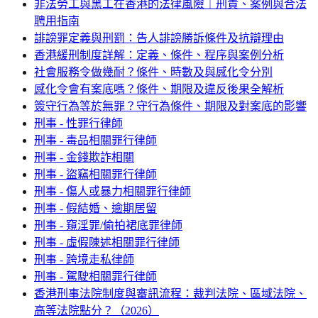
非法勞工與黑工在香港的法律風險｜刑責、案例與合法
聘用指南
誹謗罪定義與刑罰：告人誹謗勝訴條件及抗辯理由
香港緩刑制度詳解：定義、條件、程序與案例分析
社會服務令做幾耐？條件、時數及與感化令分別
感化令會有案底嗎？條件、期限及違反後果全解析
簽守行為等於無罪？守行為條件、期限及對案底的影響
刑事 - 性罪行律師
刑事 - 毒品相關罪行律師
刑事 - 金錢欺詐相關
刑事 - 盜竊相關罪行律師
刑事 - 傷人或暴力相關罪行律師
刑事 - 假結婚、逾期居留
刑事 - 窺淫罪/偷拍裙底罪律師
刑事 - 虛假陳述相關罪行律師
刑事 - 跨境走私律師
刑事 - 駕駛相關罪行律師
香港刑事法院制度與審訊流程：裁判法院、區域法院、
高等法院點分？（2026）