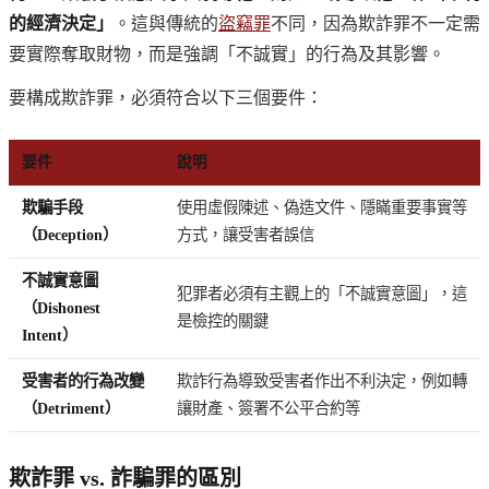
的經濟決定」
。這與傳統的
盜竊罪
不同，因為欺詐罪不一定需
要實際奪取財物，而是強調「不誠實」的行為及其影響。
要構成欺詐罪，必須符合以下三個要件：
要件
說明
欺騙手段
使用虛假陳述、偽造文件、隱瞞重要事實等
（Deception）
方式，讓受害者誤信
不誠實意圖
犯罪者必須有主觀上的「不誠實意圖」，這
（Dishonest
是檢控的關鍵
Intent）
受害者的行為改變
欺詐行為導致受害者作出不利決定，例如轉
（Detriment）
讓財產、簽署不公平合約等
欺詐罪 vs. 詐騙罪的區別