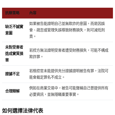
抗辯策略
內容
如果被告能證明自己並無欺詐的意圖，而是因誤
缺乏不誠實
會、疏忽或管理失誤導致財務損失，則可減低刑
意圖
責。
未對受害者
若控方無法證明受害者遭受財務損失，可能不構成
造成實質損
欺詐罪。
害
若檢控官未能提供充分證據證明被告有罪，法院可
證據不足
能會裁定罪名不成立。
例如在商業交易中，被告可能聲稱自己曾提供所有
合理辯解
必要資訊，並無隱瞞重要事實。
如何選擇法律代表