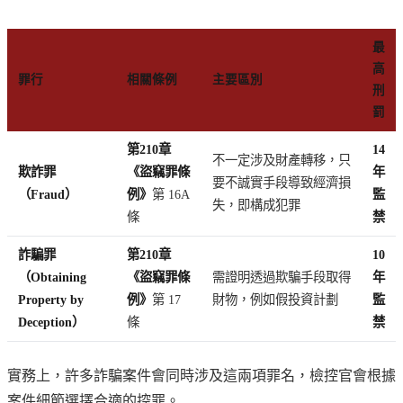
最
高
罪行
相關條例
主要區別
刑
罰
第210章
14
不一定涉及財產轉移，只
欺詐罪
《盜竊罪條
年
要不誠實手段導致經濟損
（Fraud）
例》
第 16A
監
失，即構成犯罪
條
禁
詐騙罪
第210章
10
（Obtaining
《盜竊罪條
需證明透過欺騙手段取得
年
Property by
例》
第 17
財物，例如假投資計劃
監
Deception）
條
禁
實務上，許多詐騙案件會同時涉及這兩項罪名，檢控官會根據
案件細節選擇合適的控罪。