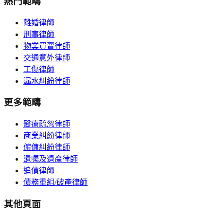
熱門範疇
離婚律師
刑事律師
物業買賣律師
交通意外律師
工傷律師
漏水糾紛律師
更多範疇
醫療疏忽律師
商業糾紛律師
僱傭糾紛律師
遺囑及遺產律師
追債律師
債務重組/破產律師
其他頁面