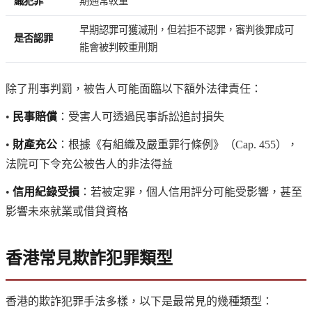
織犯罪
期通常較重
早期認罪可獲減刑，但若拒不認罪，審判後罪成可
是否認罪
能會被判較重刑期
除了刑事判罰，被告人可能面臨以下額外法律責任：
•
民事賠償
：受害人可透過民事訴訟追討損失
•
財產充公
：根據《有組織及嚴重罪行條例》（Cap. 455），
法院可下令充公被告人的非法得益
•
信用紀錄受損
：若被定罪，個人信用評分可能受影響，甚至
影響未來就業或借貸資格
香港常見欺詐犯罪類型
香港的欺詐犯罪手法多樣，以下是最常見的幾種類型：