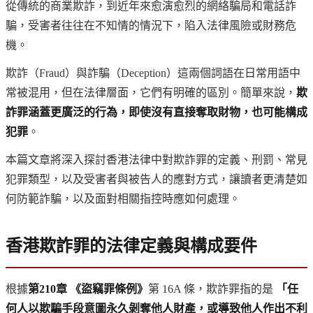
從傳統的商業欺詐，到近年來愈演愈烈的網絡騙局和電話詐
騙，受害者往往在不知情的情況下，陷入法律風險或財務危
機。
欺詐（Fraud）與詐騙（Deception）這兩個詞語在日常用語中
常被混用，但在法律層面，它們有明確的區別。簡單來說，
欺
詐罪涵蓋更廣泛的行為，即使沒有直接奪取財物，也可能構成
犯罪
。
本篇文章將深入探討香港法律中對欺詐罪的定義、刑罰、常見
犯罪類型，以及受害者與被告人的應對方式，讓讀者更清楚如
何防範詐騙，以及面對相關指控時應如何處理。
香港欺詐罪的法律定義與構成要件
根據
第210章 《盜竊罪條例》
第 16A 條，欺詐罪指的是
「任
何人以欺騙手段意圖永久剝奪他人財產，或導致他人作出不利