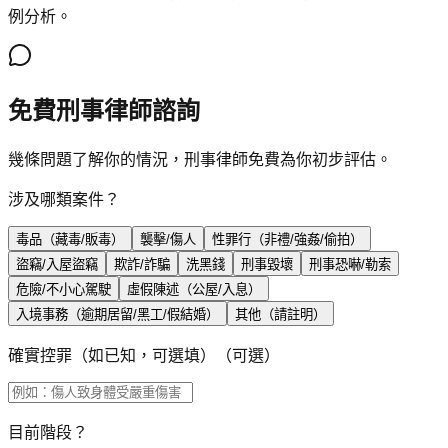
例分析。
免費刑事律師諮詢
幾條問題了解你的情況，刑事律師免費為你初步評估。
涉及哪類案件？
毒品（藏毒/販毒）
襲擊/傷人
性罪行（非禮/強姦/偷拍）
盜竊/入屋盜竊
欺詐/詐騙
洗黑錢
刑事毀壞
刑事恐嚇/勒索
危險/不小心駕駛
虛假陳述（公屋/入息）
入境事務（逾期居留/黑工/假結婚）
其他（請註明）
確實控罪（如已知，可選填）
（可選）
目前階段？