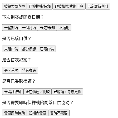
被警方調查中
已被拘捕/保釋
已被檢控/排期上庭
已定罪待判刑
下次到案或開審日期？
一星期內
一個月內
未定/未知
不適用
是否已落口供？
未落口供
部分承認
已落口供
是否首次犯案？
是，首次
曾有案底
是否已委聘律師？
未聘請律師
正在物色／比較
已聘請，考慮更換
是否需要即時保釋或陪同落口供協助？
需要即時協助
短期內需要
暫時不需要