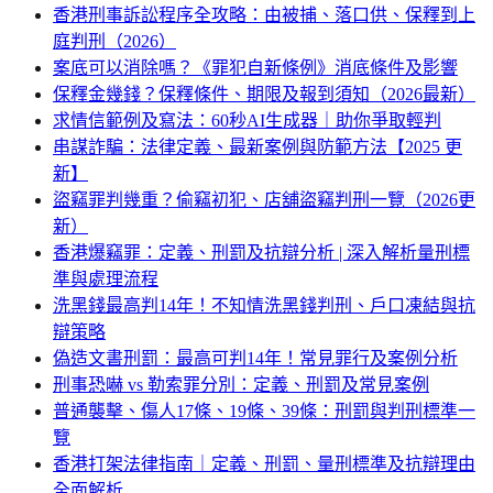
香港刑事訴訟程序全攻略：由被捕、落口供、保釋到上
庭判刑（2026）
案底可以消除嗎？《罪犯自新條例》消底條件及影響
保釋金幾錢？保釋條件、期限及報到須知（2026最新）
求情信範例及寫法：60秒AI生成器｜助你爭取輕判
串謀詐騙：法律定義、最新案例與防範方法【2025 更
新】
盜竊罪判幾重？偷竊初犯、店舖盜竊判刑一覽（2026更
新）
香港爆竊罪：定義、刑罰及抗辯分析 | 深入解析量刑標
準與處理流程
洗黑錢最高判14年！不知情洗黑錢判刑、戶口凍結與抗
辯策略
偽造文書刑罰：最高可判14年！常見罪行及案例分析
刑事恐嚇 vs 勒索罪分別：定義、刑罰及常見案例
普通襲擊、傷人17條、19條、39條：刑罰與判刑標準一
覽
香港打架法律指南｜定義、刑罰、量刑標準及抗辯理由
全面解析