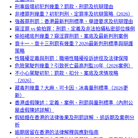
刑事毀壞初犯判幾重？罰款、刑罰及抗辯理由
非禮罪判幾重？初犯判刑、定罪率及抗辯策略（2026）
強姦罪刑罰：香港最新判刑標準、舉證要求及抗辯理由
窺淫罪 vs 偷拍罪：刑罰、定義及非法拍攝私密部位條例
偷拍裙底判幾重？窺淫罪刑罰、案底及最新判刑案例
衰十一、衰十三刑罰有幾重？2026最新判刑標準與辯護
策略
性騷擾定義與刑罰：職場性騷擾投訴途徑及法律保障
危險駕駛判幾重？引致死亡最高判監10年（2026案例）
不小心駕駛初犯：罰款、扣分、案底及求情攻略
（2026）
藏毒判幾重？大麻、可卡因、冰毒量刑標準（2026更
新）
香港虛假陳述：定義、案例、刑罰與量刑標準（內附公
屋虛假陳述詳解）
假結婚在香港的法律後果及刑罰詳解 、追訴期及案例分
析
逾期居留在香港的法律解釋與應對指南