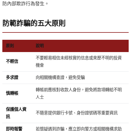
防內部欺詐行為發生。
防範詐騙的五大原則
原則
說明
不要輕易相信未經核實的信息或來歷不明的投資
不輕信
機會
多求證
向相關機構查證，避免受騙
轉帳前應核對收款人身份，避免將款項轉給不明
慎轉帳
人士
保護個人資
不隨意提供銀行卡號、身份證號碼等重要資訊
訊
即時報警
若懷疑遇到詐騙，應立即向警方或相關機構求助