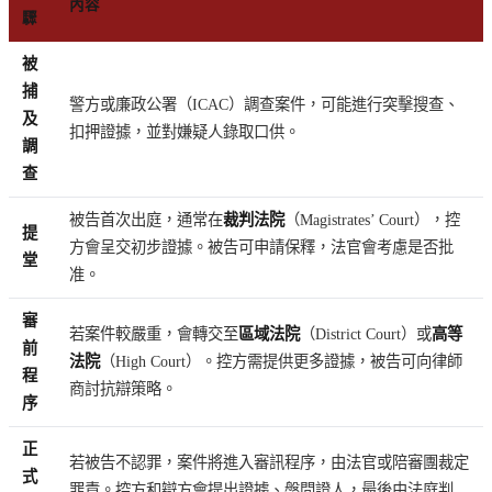
內容
驟
被
捕
警方或廉政公署（ICAC）調查案件，可能進行突擊搜查、
及
扣押證據，並對嫌疑人錄取口供。
調
查
被告首次出庭，通常在
裁判法院
（Magistrates’ Court），控
提
方會呈交初步證據。被告可申請保釋，法官會考慮是否批
堂
准。
審
若案件較嚴重，會轉交至
區域法院
（District Court）或
高等
前
法院
（High Court）。控方需提供更多證據，被告可向律師
程
商討抗辯策略。
序
正
若被告不認罪，案件將進入審訊程序，由法官或陪審團裁定
式
罪責。控方和辯方會提出證據、盤問證人，最後由法庭判