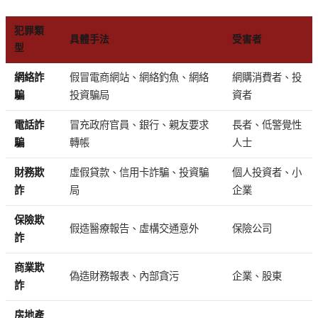
犯罪類
具體手法
受害者
型
網絡詐
假冒電商網站、網絡釣魚、網絡
網購消費者、投
騙
投資騙局
資者
電話詐
冒充政府官員、銀行、親友要求
長者、低警覺性
騙
轉帳
人士
財務欺
虛假貸款、信用卡詐騙、投資騙
個人投資者、小
詐
局
企業
保險欺
假造醫療報告、虛構交通意外
保險公司
詐
商業欺
偽造財務報表、內部貪污
企業、股東
詐
房地產