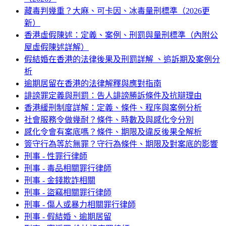
藏毒判幾重？大麻、可卡因、冰毒量刑標準（2026更
新）
香港虛假陳述：定義、案例、刑罰與量刑標準（內附公
屋虛假陳述詳解）
假結婚在香港的法律後果及刑罰詳解 、追訴期及案例分
析
逾期居留在香港的法律解釋與應對指南
誹謗罪定義與刑罰：告人誹謗勝訴條件及抗辯理由
香港緩刑制度詳解：定義、條件、程序與案例分析
社會服務令做幾耐？條件、時數及與感化令分別
感化令會有案底嗎？條件、期限及違反後果全解析
簽守行為等於無罪？守行為條件、期限及對案底的影響
刑事 - 性罪行律師
刑事 - 毒品相關罪行律師
刑事 - 金錢欺詐相關
刑事 - 盜竊相關罪行律師
刑事 - 傷人或暴力相關罪行律師
刑事 - 假結婚、逾期居留