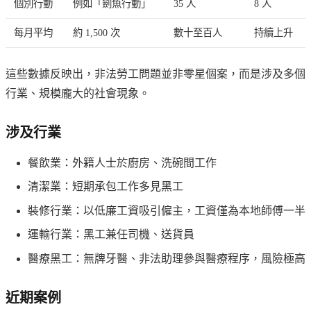
個別行動
例如「劍魚行動」
35 人
8 人
每月平均
約 1,500 次
數十至百人
持續上升
這些數據反映出，非法勞工問題並非零星個案，而是涉及多個
行業、規模龐大的社會現象。
涉及行業
餐飲業：外籍人士於廚房、洗碗間工作
清潔業：短期承包工作多見黑工
裝修行業：以低廉工資吸引僱主，工資僅為本地師傅一半
運輸行業：黑工兼任司機、送貨員
醫療黑工：無牌牙醫、非法助理參與醫療程序，風險極高
近期案例