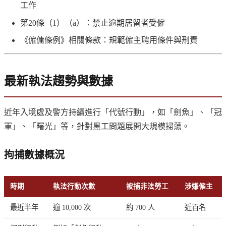
工作
第20條（1）（a）：禁止逾期居留者受僱
《僱傭條例》相關條款：規範僱主聘用條件與刑責
最新執法趨勢與數據
近年入境處及警方持續進行「代號行動」，如「劍魚」、「冠
軍」、「曙光」等，針對黑工問題展開大規模掃蕩。
拘捕數據概況
時期
執法行動次數
被捕非法勞工
涉嫌僱主
最近半年
逾 10,000 次
約 700 人
近百名