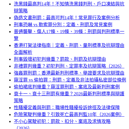
洗黑錢最高判14年！不知情洗黑錢判刑、戶口凍結與抗
辯策略
偽造文書刑罰：最高可判14年！常見罪行及案例分析
刑事恐嚇 vs 勒索罪分別：定義、刑罰及常見案例
普通襲擊、傷人17條、19條、39條：刑罰與判刑標準一
覽
香港打架法律指南｜定義、刑罰、量刑標準及抗辯理由
全面解析
刑事毀壞初犯判幾重？罰款、刑罰及抗辯理由
非禮罪判幾重？初犯判刑、定罪率及抗辯策略（2026）
強姦罪刑罰：香港最新判刑標準、舉證要求及抗辯理由
窺淫罪 vs 偷拍罪：刑罰、定義及非法拍攝私密部位條例
偷拍裙底判幾重？窺淫罪刑罰、案底及最新判刑案例
衰十一、衰十三刑罰有幾重？2026最新判刑標準與辯護
策略
性騷擾定義與刑罰：職場性騷擾投訴途徑及法律保障
危險駕駛判幾重？引致死亡最高判監10年（2026案例）
不小心駕駛初犯：罰款、扣分、案底及求情攻略
（2026）