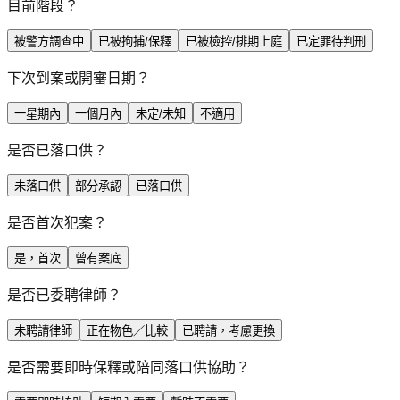
目前階段？
被警方調查中
已被拘捕/保釋
已被檢控/排期上庭
已定罪待判刑
下次到案或開審日期？
一星期內
一個月內
未定/未知
不適用
是否已落口供？
未落口供
部分承認
已落口供
是否首次犯案？
是，首次
曾有案底
是否已委聘律師？
未聘請律師
正在物色／比較
已聘請，考慮更換
是否需要即時保釋或陪同落口供協助？