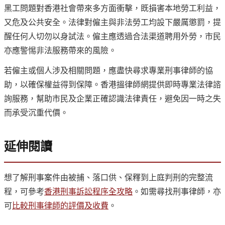
黑工問題對香港社會帶來多方面衝擊，既損害本地勞工利益，
又危及公共安全。法律對僱主與非法勞工均設下嚴厲懲罰，提
醒任何人切勿以身試法。僱主應透過合法渠道聘用外勞，市民
亦應警惕非法服務帶來的風險。
若僱主或個人涉及相關問題，應盡快尋求專業刑事律師的協
助，以確保權益得到保障。香港搵律師網提供即時專業法律諮
詢服務，幫助市民及企業正確認識法律責任，避免因一時之失
而承受沉重代價。
延伸閱讀
想了解刑事案件由被捕、落口供、保釋到上庭判刑的完整流
程，可參考
香港刑事訴訟程序全攻略
。如需尋找刑事律師，亦
可
比較刑事律師的評價及收費
。