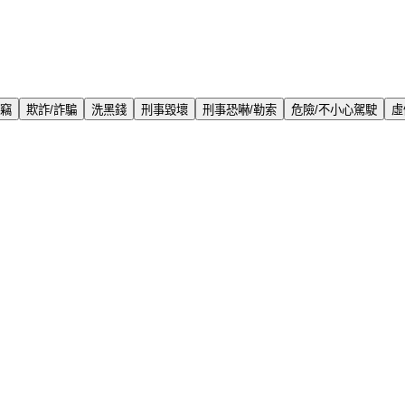
盜竊
欺詐/詐騙
洗黑錢
刑事毀壞
刑事恐嚇/勒索
危險/不小心駕駛
虛