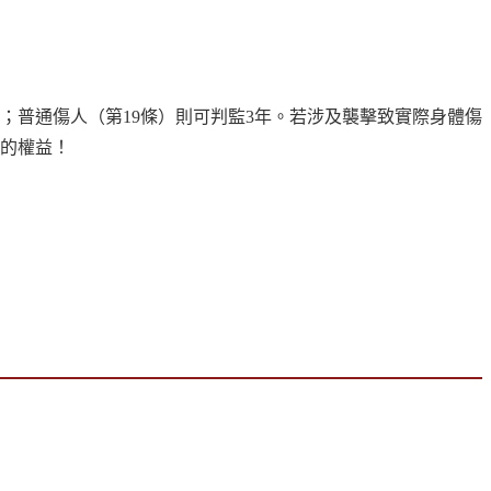
禁；普通傷人（第19條）則可判監3年。若涉及襲擊致實際身體傷
您的權益！