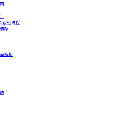
南
】
新）
準與處理流程
辯策略
面解析
策略