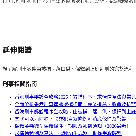
持，助你順利前行。如需更多協助或有特別需求，歡迎聯繫我
延伸閱讀
想了解刑事案件由被捕、落口供、保釋到上庭判刑的完整流程
刑事
相關指南
香港刑事辯護全攻略2025：被捕程序、求情信寫法與常
全面解析香港刑事律師選擇指南：專業推薦、收費及抗辯
香港刑事訴訟程序全攻略：由被捕、落口供、保釋到上庭判
案底可以消除嗎？《罪犯自新條例》消底條件及影響
保釋金幾錢？保釋條件、期限及報到須知（2026最新）
求情信範例及寫法：60秒AI生成器｜助你爭取輕判