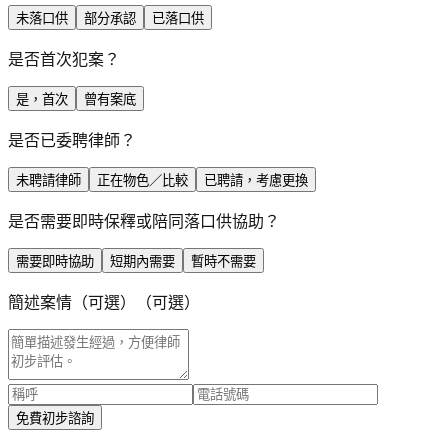
未落口供
部分承認
已落口供
是否首次犯案？
是，首次
曾有案底
是否已委聘律師？
未聘請律師
正在物色／比較
已聘請，考慮更換
是否需要即時保釋或陪同落口供協助？
需要即時協助
短期內需要
暫時不需要
簡述案情（可選）
（可選）
免費初步諮詢