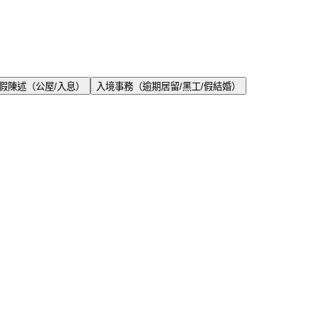
假陳述（公屋/入息）
入境事務（逾期居留/黑工/假結婚）