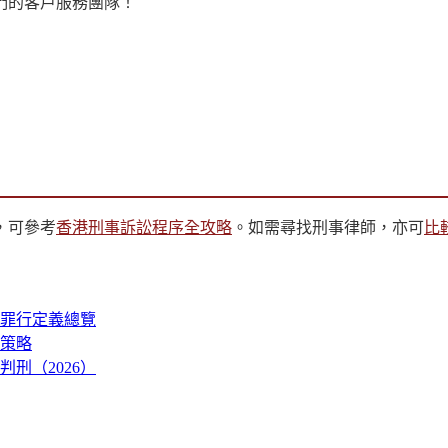
們的客戶服務團隊！
，可參考
香港刑事訴訟程序全攻略
。如需尋找刑事律師，亦可
比
見罪行定義總覽
策略
刑（2026）