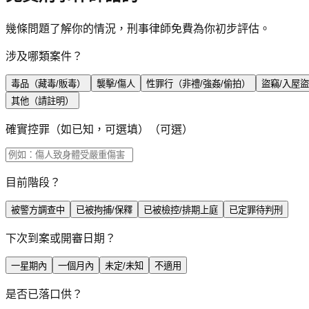
幾條問題了解你的情況，刑事律師免費為你初步評估。
涉及哪類案件？
毒品（藏毒/販毒）
襲擊/傷人
性罪行（非禮/強姦/偷拍）
盜竊/入屋
其他（請註明）
確實控罪（如已知，可選填）
（可選）
目前階段？
被警方調查中
已被拘捕/保釋
已被檢控/排期上庭
已定罪待判刑
下次到案或開審日期？
一星期內
一個月內
未定/未知
不適用
是否已落口供？