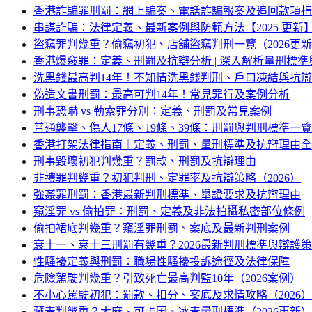
香港詐騙罪刑罰：網上騙案、電話詐騙報案及追回款項指
串謀詐騙：法律定義、最新案例與防範方法【2025 更新
盜竊罪判幾重？偷竊初犯、店舖盜竊判刑一覽（2026更
香港爆竊罪：定義、刑罰及抗辯分析 | 深入解析量刑標
洗黑錢最高判14年！不知情洗黑錢判刑、戶口凍結與抗
偽造文書刑罰：最高可判14年！常見罪行及案例分析
刑事恐嚇 vs 勒索罪分別：定義、刑罰及常見案例
普通襲擊、傷人17條、19條、39條：刑罰與判刑標準一覽
香港打架法律指南｜定義、刑罰、量刑標準及抗辯理由全
刑事毀壞初犯判幾重？罰款、刑罰及抗辯理由
非禮罪判幾重？初犯判刑、定罪率及抗辯策略（2026）
強姦罪刑罰：香港最新判刑標準、舉證要求及抗辯理由
窺淫罪 vs 偷拍罪：刑罰、定義及非法拍攝私密部位條例
偷拍裙底判幾重？窺淫罪刑罰、案底及最新判刑案例
衰十一、衰十三刑罰有幾重？2026最新判刑標準與辯護
性騷擾定義與刑罰：職場性騷擾投訴途徑及法律保障
危險駕駛判幾重？引致死亡最高判監10年（2026案例）
不小心駕駛初犯：罰款、扣分、案底及求情攻略（2026）
藏毒判幾重？大麻、可卡因、冰毒量刑標準（2026更新）