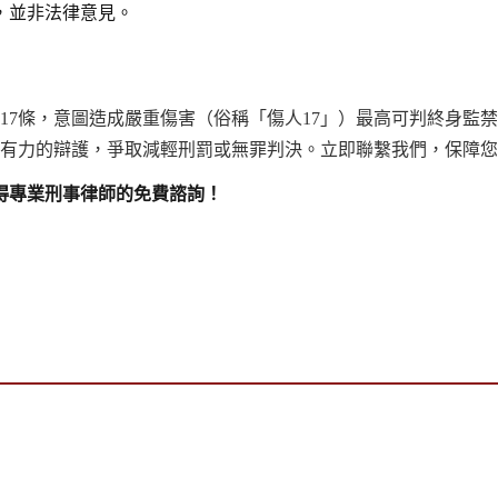
，並非法律意見。
17條，意圖造成嚴重傷害（俗稱「傷人17」）最高可判終身監
強有力的辯護，爭取減輕刑罰或無罪判決。立即聯繫我們，保障
得專業刑事律師的免費諮詢！