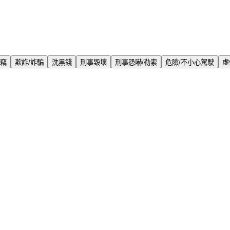
盜竊
欺詐/詐騙
洗黑錢
刑事毀壞
刑事恐嚇/勒索
危險/不小心駕駛
虛