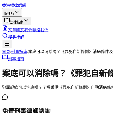
香港搵律師網
搵律師
法律指南
文章
關於我們
聯絡我們
搜尋律師
首頁
/
刑事
指南
/
案底可以消除嗎？《罪犯自新條例》消底條件及
刑事
指南
案底可以消除嗎？《罪犯自新
犯罪記錄可以洗底嗎？了解香港《罪犯自新條例》自動消底條件
免費刑事律師諮詢