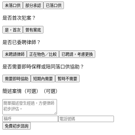
未落口供
部分承認
已落口供
是否首次犯案？
是，首次
曾有案底
是否已委聘律師？
未聘請律師
正在物色／比較
已聘請，考慮更換
是否需要即時保釋或陪同落口供協助？
需要即時協助
短期內需要
暫時不需要
簡述案情（可選）
（可選）
免費初步諮詢