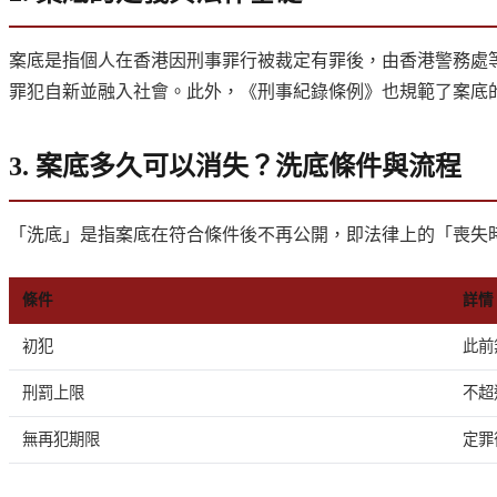
案底是指個人在香港因刑事罪行被裁定有罪後，由香港警務處等
罪犯自新並融入社會。此外，《刑事紀錄條例》也規範了案底
3. 案底多久可以消失？洗底條件與流程
「洗底」是指案底在符合條件後不再公開，即法律上的「喪失
條件
詳情
初犯
此前
刑罰上限
不超
無再犯期限
定罪