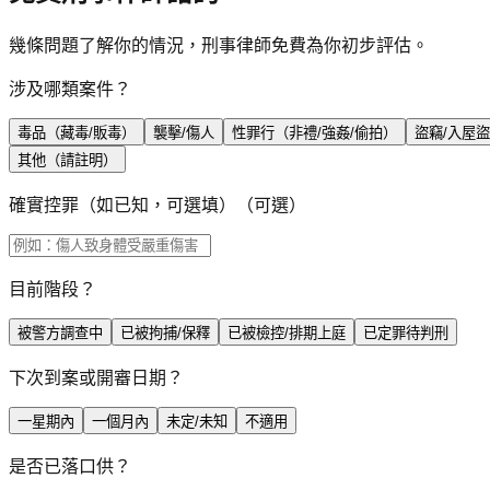
幾條問題了解你的情況，刑事律師免費為你初步評估。
涉及哪類案件？
毒品（藏毒/販毒）
襲擊/傷人
性罪行（非禮/強姦/偷拍）
盜竊/入屋
其他（請註明）
確實控罪（如已知，可選填）
（可選）
目前階段？
被警方調查中
已被拘捕/保釋
已被檢控/排期上庭
已定罪待判刑
下次到案或開審日期？
一星期內
一個月內
未定/未知
不適用
是否已落口供？