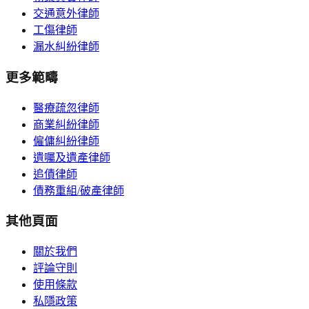
交通意外律師
工傷律師
漏水糾紛律師
更多範疇
醫療疏忽律師
商業糾紛律師
僱傭糾紛律師
遺囑及遺產律師
追債律師
債務重組/破產律師
其他頁面
關於我們
評論守則
使用條款
私隱政策