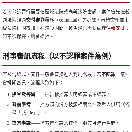
若可公訴罪行需要在區域法院或高等法院審訊，案件會先在裁
判法院經過
交付審判程序
（committal）等步驟，再轉交相關上
級法院排期審訊。在這段期間，被告通常需要處理
保釋安排
；
如不獲保釋，則會還押。
刑事審訊流程（以不認罪案件為例）
若被告認罪，案件一般會直接進入判刑階段；若
不認罪
，案件
會排期審訊，流程大致如下：
提堂及答辯
——被告就控罪表明認罪或不認罪。
審前準備
——控方須向辯方披露相關文件及證人供詞（俗
稱「派 file」）。
控方舉證
——控方傳召證人作供，辯方可進行盤問。