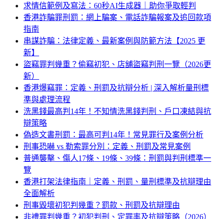
求情信範例及寫法：60秒AI生成器｜助你爭取輕判
香港詐騙罪刑罰：網上騙案、電話詐騙報案及追回款項
指南
串謀詐騙：法律定義、最新案例與防範方法【2025 更
新】
盜竊罪判幾重？偷竊初犯、店舖盜竊判刑一覽（2026更
新）
香港爆竊罪：定義、刑罰及抗辯分析 | 深入解析量刑標
準與處理流程
洗黑錢最高判14年！不知情洗黑錢判刑、戶口凍結與抗
辯策略
偽造文書刑罰：最高可判14年！常見罪行及案例分析
刑事恐嚇 vs 勒索罪分別：定義、刑罰及常見案例
普通襲擊、傷人17條、19條、39條：刑罰與判刑標準一
覽
香港打架法律指南｜定義、刑罰、量刑標準及抗辯理由
全面解析
刑事毀壞初犯判幾重？罰款、刑罰及抗辯理由
非禮罪判幾重？初犯判刑、定罪率及抗辯策略（2026）