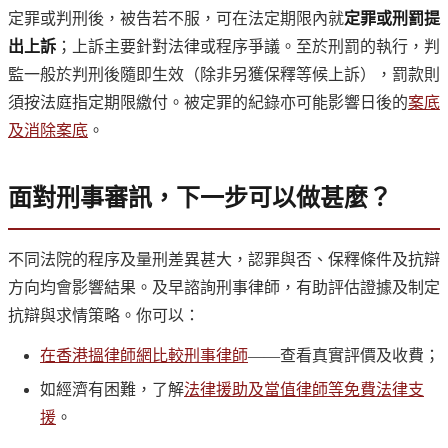
定罪或判刑後，被告若不服，可在法定期限內就
定罪或刑罰提
出上訴
；上訴主要針對法律或程序爭議。至於刑罰的執行，判
監一般於判刑後隨即生效（除非另獲保釋等候上訴），罰款則
須按法庭指定期限繳付。被定罪的紀錄亦可能影響日後的
案底
及消除案底
。
面對刑事審訊，下一步可以做甚麼？
不同法院的程序及量刑差異甚大，認罪與否、保釋條件及抗辯
方向均會影響結果。及早諮詢刑事律師，有助評估證據及制定
抗辯與求情策略。你可以：
在香港搵律師網比較刑事律師
——查看真實評價及收費；
如經濟有困難，了解
法律援助及當值律師等免費法律支
援
。