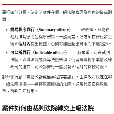
罪行如何分類，決定了案件在哪一級法院審理及可判的最高刑
罰：
簡易程序罪行（Summary offence）
——較輕微，只能在
裁判法院循簡易程序審訊。一般而言，控方須在罪行發生
後
6 個月內
提出檢控，否則可能因超出時限而不能起訴。
可公訴罪行（Indictable offence）
——較嚴重，可在裁判
法院、區域法院或高等法院審理；何者審理視乎案情及律
政司的選擇。可公訴罪行一般沒有 6 個月的檢控時限。
部分罪行屬「可循公訴或簡易程序審訊」，由律政司決定在哪
一級法院檢控——選擇較高層級的法院，通常代表案件較嚴
重、可判刑罰較重。
案件如何由裁判法院轉交上級法院