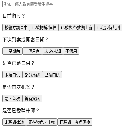
目前階段？
被警方調查中
已被拘捕/保釋
已被檢控/排期上庭
已定罪待判刑
下次到案或開審日期？
一星期內
一個月內
未定/未知
不適用
是否已落口供？
未落口供
部分承認
已落口供
是否首次犯案？
是，首次
曾有案底
是否已委聘律師？
未聘請律師
正在物色／比較
已聘請，考慮更換