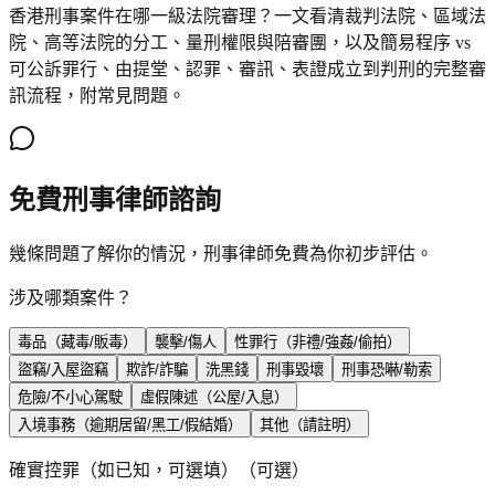
香港刑事案件在哪一級法院審理？一文看清裁判法院、區域法
院、高等法院的分工、量刑權限與陪審團，以及簡易程序 vs
可公訴罪行、由提堂、認罪、審訊、表證成立到判刑的完整審
訊流程，附常見問題。
免費刑事律師諮詢
幾條問題了解你的情況，刑事律師免費為你初步評估。
涉及哪類案件？
毒品（藏毒/販毒）
襲擊/傷人
性罪行（非禮/強姦/偷拍）
盜竊/入屋盜竊
欺詐/詐騙
洗黑錢
刑事毀壞
刑事恐嚇/勒索
危險/不小心駕駛
虛假陳述（公屋/入息）
入境事務（逾期居留/黑工/假結婚）
其他（請註明）
確實控罪（如已知，可選填）
（可選）