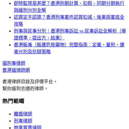
即時監禁是甚麼？香港刑期計算、扣假、同期分期執行
與緩刑分別全解
認罪定不認罪？香港刑事案件認罪扣減、後果與案底全
攻略
刑事與民事分別｜香港刑事訴訟 vs 民事訴訟全解析（舉
證標準、提出方、結果）
香港販毒（販運危險藥物）完整指南：定義、量刑、運
毒分別及抗辯策略
搵
刑事
律師
香港搵律師網
香港律師目錄及評價平台。
幫你搵到合適的律師。
熱門範疇
離婚律師
刑事律師
物業買賣律師