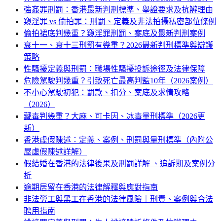
強姦罪刑罰：香港最新判刑標準、舉證要求及抗辯理由
窺淫罪 vs 偷拍罪：刑罰、定義及非法拍攝私密部位條例
偷拍裙底判幾重？窺淫罪刑罰、案底及最新判刑案例
衰十一、衰十三刑罰有幾重？2026最新判刑標準與辯護
策略
性騷擾定義與刑罰：職場性騷擾投訴途徑及法律保障
危險駕駛判幾重？引致死亡最高判監10年（2026案例）
不小心駕駛初犯：罰款、扣分、案底及求情攻略
（2026）
藏毒判幾重？大麻、可卡因、冰毒量刑標準（2026更
新）
香港虛假陳述：定義、案例、刑罰與量刑標準（內附公
屋虛假陳述詳解）
假結婚在香港的法律後果及刑罰詳解 、追訴期及案例分
析
逾期居留在香港的法律解釋與應對指南
非法勞工與黑工在香港的法律風險｜刑責、案例與合法
聘用指南