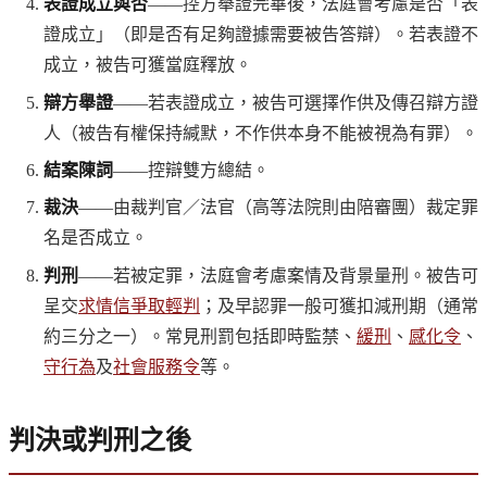
表證成立與否
——控方舉證完畢後，法庭會考慮是否「表
證成立」（即是否有足夠證據需要被告答辯）。若表證不
成立，被告可獲當庭釋放。
辯方舉證
——若表證成立，被告可選擇作供及傳召辯方證
人（被告有權保持緘默，不作供本身不能被視為有罪）。
結案陳詞
——控辯雙方總結。
裁決
——由裁判官／法官（高等法院則由陪審團）裁定罪
名是否成立。
判刑
——若被定罪，法庭會考慮案情及背景量刑。被告可
呈交
求情信爭取輕判
；及早認罪一般可獲扣減刑期（通常
約三分之一）。常見刑罰包括即時監禁、
緩刑
、
感化令
、
守行為
及
社會服務令
等。
判決或判刑之後