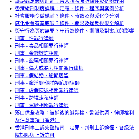
誹謗罪定義與刑罰：告人誹謗勝訴條件及抗辯理由
香港緩刑制度詳解：定義、條件、程序與案例分析
社會服務令做幾耐？條件、時數及與感化令分別
感化令會有案底嗎？條件、期限及違反後果全解析
簽守行為等於無罪？守行為條件、期限及對案底的影響
刑事 - 性罪行律師
刑事 - 毒品相關罪行律師
刑事 - 金錢欺詐相關
刑事 - 盜竊相關罪行律師
刑事 - 傷人或暴力相關罪行律師
刑事 - 假結婚、逾期居留
刑事 - 窺淫罪/偷拍裙底罪律師
刑事 - 虛假陳述相關罪行律師
刑事 - 跨境走私律師
刑事 - 駕駛相關罪行律師
落口供全攻略：被捕後的緘默權、警誡供詞、律師權利
及注意事項（香港）
香港刑事上訴完整指南：定罪、判刑上訴途徑、各級法
院期限與上訴許可