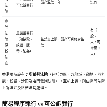
最高監禁 7 年
沒有
法
可公訴罪行
院
高
等
有（一
法
最嚴重罪行
般 7
院
（如謀殺、
監禁無上限，最高可判終身監
人，可
原
誤殺、販
禁
增至 9
訟
毒、強姦）
人）
法
庭
香港現時設有
7 所裁判法院
（包括東區、九龍城、觀塘、西九
龍、粉嶺、沙田及屯門裁判法院）。至於上訴，則由高等法院
上訴法庭及終審法院處理。
簡易程序罪行 vs 可公訴罪行