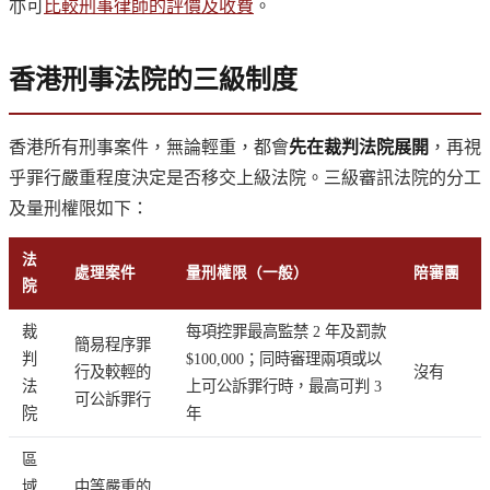
亦可
比較刑事律師的評價及收費
。
香港刑事法院的三級制度
香港所有刑事案件，無論輕重，都會
先在裁判法院展開
，再視
乎罪行嚴重程度決定是否移交上級法院。三級審訊法院的分工
及量刑權限如下：
法
處理案件
量刑權限（一般）
陪審團
院
裁
每項控罪最高監禁 2 年及罰款
簡易程序罪
判
$100,000；同時審理兩項或以
行及較輕的
沒有
法
上可公訴罪行時，最高可判 3
可公訴罪行
院
年
區
域
中等嚴重的