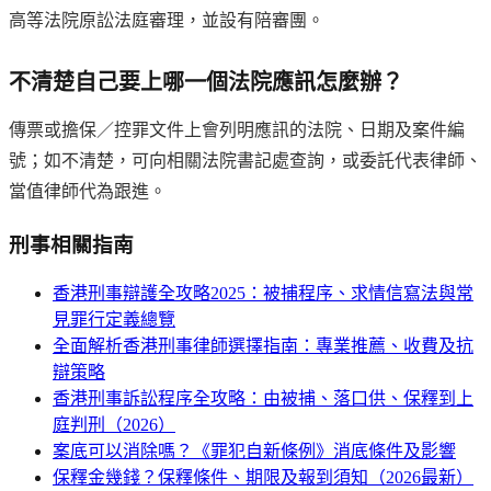
高等法院原訟法庭審理，並設有陪審團。
不清楚自己要上哪一個法院應訊怎麼辦？
傳票或擔保／控罪文件上會列明應訊的法院、日期及案件編
號；如不清楚，可向相關法院書記處查詢，或委託代表律師、
當值律師代為跟進。
刑事
相關指南
香港刑事辯護全攻略2025：被捕程序、求情信寫法與常
見罪行定義總覽
全面解析香港刑事律師選擇指南：專業推薦、收費及抗
辯策略
香港刑事訴訟程序全攻略：由被捕、落口供、保釋到上
庭判刑（2026）
案底可以消除嗎？《罪犯自新條例》消底條件及影響
保釋金幾錢？保釋條件、期限及報到須知（2026最新）