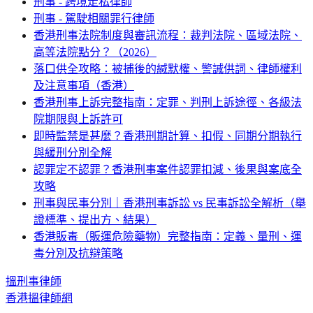
刑事 - 跨境走私律師
刑事 - 駕駛相關罪行律師
香港刑事法院制度與審訊流程：裁判法院、區域法院、
高等法院點分？（2026）
落口供全攻略：被捕後的緘默權、警誡供詞、律師權利
及注意事項（香港）
香港刑事上訴完整指南：定罪、判刑上訴途徑、各級法
院期限與上訴許可
即時監禁是甚麼？香港刑期計算、扣假、同期分期執行
與緩刑分別全解
認罪定不認罪？香港刑事案件認罪扣減、後果與案底全
攻略
刑事與民事分別｜香港刑事訴訟 vs 民事訴訟全解析（舉
證標準、提出方、結果）
香港販毒（販運危險藥物）完整指南：定義、量刑、運
毒分別及抗辯策略
搵
刑事
律師
香港搵律師網