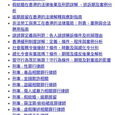
假結婚在香港的法律後果及刑罰詳解 、追訴期及案例分
析
逾期居留在香港的法律解釋與應對指南
非法勞工與黑工在香港的法律風險｜刑責、案例與合法
聘用指南
誹謗罪定義與刑罰：告人誹謗勝訴條件及抗辯理由
香港緩刑制度詳解：定義、條件、程序與案例分析
社會服務令做幾耐？條件、時數及與感化令分別
感化令會有案底嗎？條件、期限及違反後果全解析
簽守行為等於無罪？守行為條件、期限及對案底的影響
刑事 - 性罪行律師
刑事 - 毒品相關罪行律師
刑事 - 金錢欺詐相關
刑事 - 盜竊相關罪行律師
刑事 - 傷人或暴力相關罪行律師
刑事 - 假結婚、逾期居留
刑事 - 窺淫罪/偷拍裙底罪律師
刑事 - 虛假陳述相關罪行律師