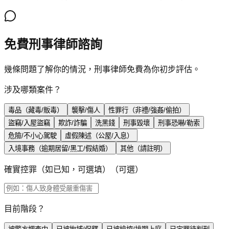
免費刑事律師諮詢
幾條問題了解你的情況，刑事律師免費為你初步評估。
涉及哪類案件？
毒品（藏毒/販毒）
襲擊/傷人
性罪行（非禮/強姦/偷拍）
盜竊/入屋盜竊
欺詐/詐騙
洗黑錢
刑事毀壞
刑事恐嚇/勒索
危險/不小心駕駛
虛假陳述（公屋/入息）
入境事務（逾期居留/黑工/假結婚）
其他（請註明）
確實控罪（如已知，可選填）
（可選）
目前階段？