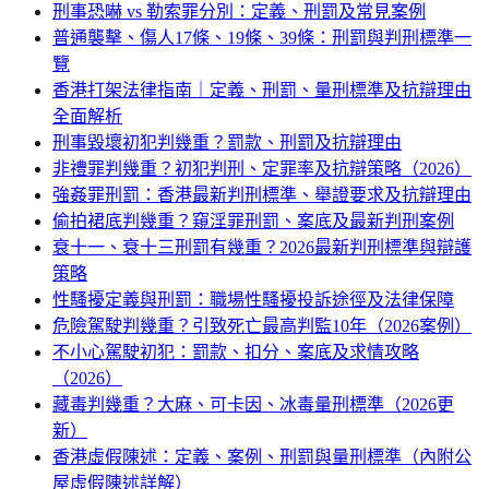
刑事恐嚇 vs 勒索罪分別：定義、刑罰及常見案例
普通襲擊、傷人17條、19條、39條：刑罰與判刑標準一
覽
香港打架法律指南｜定義、刑罰、量刑標準及抗辯理由
全面解析
刑事毀壞初犯判幾重？罰款、刑罰及抗辯理由
非禮罪判幾重？初犯判刑、定罪率及抗辯策略（2026）
強姦罪刑罰：香港最新判刑標準、舉證要求及抗辯理由
偷拍裙底判幾重？窺淫罪刑罰、案底及最新判刑案例
衰十一、衰十三刑罰有幾重？2026最新判刑標準與辯護
策略
性騷擾定義與刑罰：職場性騷擾投訴途徑及法律保障
危險駕駛判幾重？引致死亡最高判監10年（2026案例）
不小心駕駛初犯：罰款、扣分、案底及求情攻略
（2026）
藏毒判幾重？大麻、可卡因、冰毒量刑標準（2026更
新）
香港虛假陳述：定義、案例、刑罰與量刑標準（內附公
屋虛假陳述詳解）