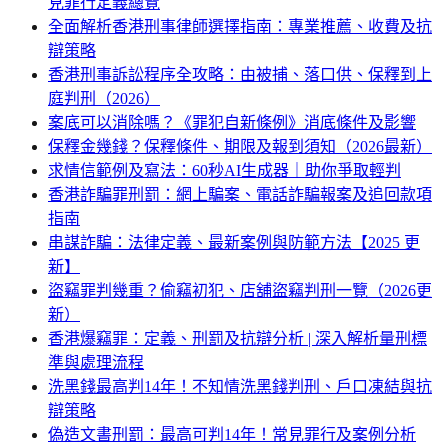
見罪行定義總覽
全面解析香港刑事律師選擇指南：專業推薦、收費及抗
辯策略
香港刑事訴訟程序全攻略：由被捕、落口供、保釋到上
庭判刑（2026）
案底可以消除嗎？《罪犯自新條例》消底條件及影響
保釋金幾錢？保釋條件、期限及報到須知（2026最新）
求情信範例及寫法：60秒AI生成器｜助你爭取輕判
香港詐騙罪刑罰：網上騙案、電話詐騙報案及追回款項
指南
串謀詐騙：法律定義、最新案例與防範方法【2025 更
新】
盜竊罪判幾重？偷竊初犯、店舖盜竊判刑一覽（2026更
新）
香港爆竊罪：定義、刑罰及抗辯分析 | 深入解析量刑標
準與處理流程
洗黑錢最高判14年！不知情洗黑錢判刑、戶口凍結與抗
辯策略
偽造文書刑罰：最高可判14年！常見罪行及案例分析