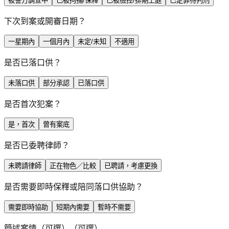
被警方調查中
已被拘捕/保釋
已被檢控/排期上庭
已定罪待判刑
下次到案或開審日期？
一星期內
一個月內
未定/未知
不適用
是否已落口供？
未落口供
部分承認
已落口供
是否首次犯案？
是，首次
曾有案底
是否已委聘律師？
未聘請律師
正在物色／比較
已聘請，考慮更換
是否需要即時保釋或陪同落口供協助？
需要即時協助
短期內需要
暫時不需要
簡述案情（可選）
（可選）