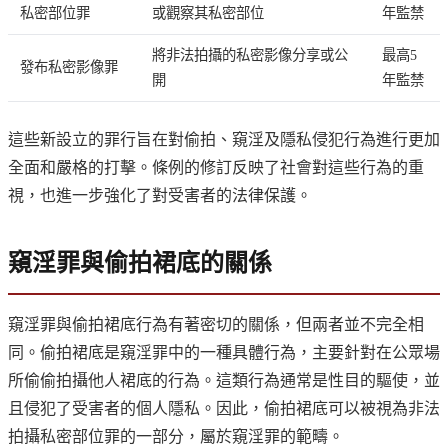
私密部位罪
或觀察其私密部位
年監禁
將非法拍攝的私密影像分享或公
最高5
發布私密影像罪
開
年監禁
這些新設立的罪行旨在對偷拍、窺淫及隱私侵犯行為進行更加
全面和嚴格的打擊。條例的修訂反映了社會對這些行為的重
視，也進一步強化了對受害者的法律保護。
窺淫罪與偷拍裙底的關係
窺淫罪與偷拍裙底行為有著密切的關係，但兩者並不完全相
同。偷拍裙底是窺淫罪中的一種具體行為，主要針對在公眾場
所偷偷拍攝他人裙底的行為。這類行為通常是性目的驅使，並
且侵犯了受害者的個人隱私。因此，偷拍裙底可以被視為非法
拍攝私密部位罪的一部分，屬於窺淫罪的範疇。