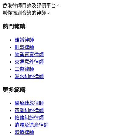
香港律師目錄及評價平台。
幫你搵到合適的律師。
熱門範疇
離婚律師
刑事律師
物業買賣律師
交通意外律師
工傷律師
漏水糾紛律師
更多範疇
醫療疏忽律師
商業糾紛律師
僱傭糾紛律師
遺囑及遺產律師
追債律師