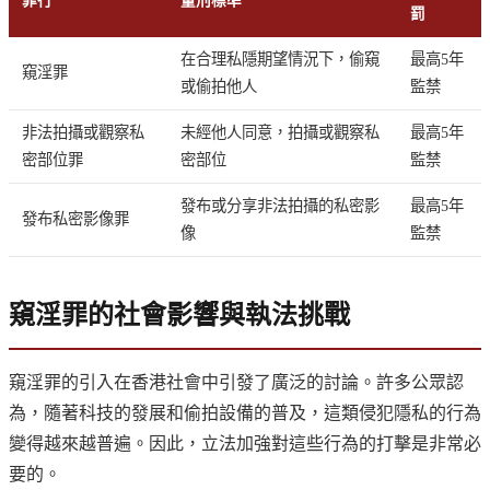
罪行
量刑標準
罰
在合理私隱期望情況下，偷窺
最高5年
窺淫罪
或偷拍他人
監禁
非法拍攝或觀察私
未經他人同意，拍攝或觀察私
最高5年
密部位罪
密部位
監禁
發布或分享非法拍攝的私密影
最高5年
發布私密影像罪
像
監禁
窺淫罪的社會影響與執法挑戰
窺淫罪的引入在香港社會中引發了廣泛的討論。許多公眾認
為，隨著科技的發展和偷拍設備的普及，這類侵犯隱私的行為
變得越來越普遍。因此，立法加強對這些行為的打擊是非常必
要的。