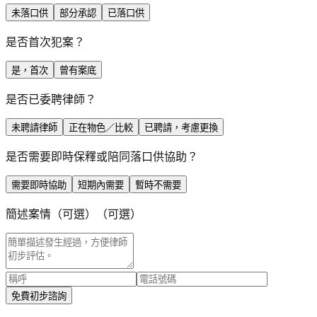
未落口供
部分承認
已落口供
是否首次犯案？
是，首次
曾有案底
是否已委聘律師？
未聘請律師
正在物色／比較
已聘請，考慮更換
是否需要即時保釋或陪同落口供協助？
需要即時協助
短期內需要
暫時不需要
簡述案情（可選）
（可選）
免費初步諮詢