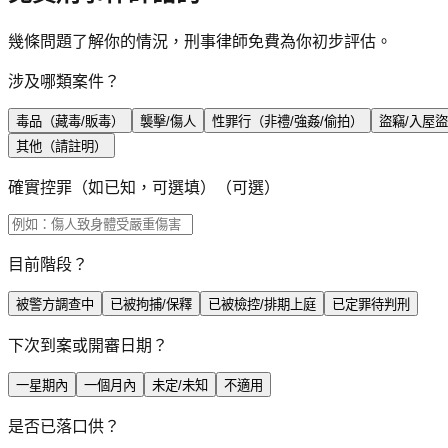
幾條問題了解你的情況，刑事律師免費為你初步評估。
涉及哪類案件？
毒品（藏毒/販毒）
襲擊/傷人
性罪行（非禮/強姦/偷拍）
盜竊/入屋
其他（請註明）
確實控罪（如已知，可選填）
（可選）
目前階段？
被警方調查中
已被拘捕/保釋
已被檢控/排期上庭
已定罪待判刑
下次到案或開審日期？
一星期內
一個月內
未定/未知
不適用
是否已落口供？