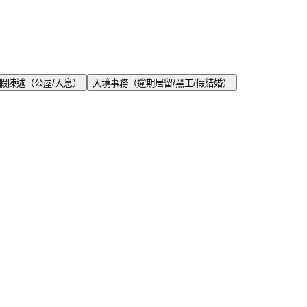
假陳述（公屋/入息）
入境事務（逾期居留/黑工/假結婚）