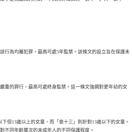
，該行為均屬犯罪，最高可處5年監禁。該條文的設立旨在保護未
為嚴重的罪行，最高可處終身監禁。這一條文強調對更年幼的女
下但13歲以上的女童，而「衰十三」則針對13歲以下的女童。
律對不同年齡層次的未成年人的不同保護程度。