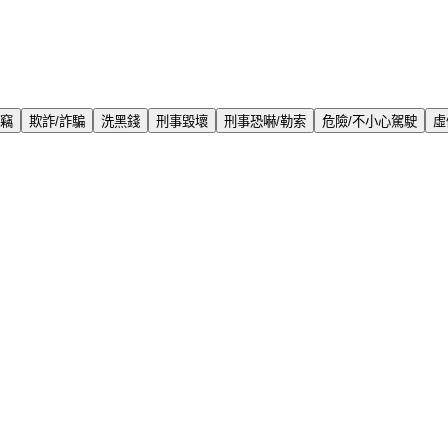
盜竊
欺詐/詐騙
洗黑錢
刑事毀壞
刑事恐嚇/勒索
危險/不小心駕駛
虛