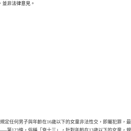
，並非法律意見。
文規定任何男子與年齡在16歲以下的女童非法性交，即屬犯罪，
—第123條，俗稱「衰十三」，針對年齡在13歲以下的女童，