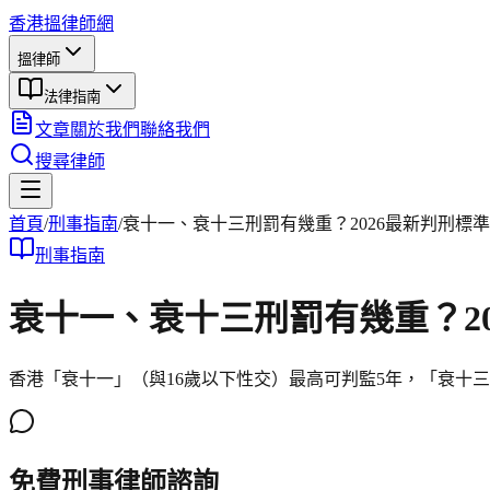
香港搵律師網
搵律師
法律指南
文章
關於我們
聯絡我們
搜尋律師
首頁
/
刑事
指南
/
衰十一、衰十三刑罰有幾重？2026最新判刑標
刑事
指南
衰十一、衰十三刑罰有幾重？2
香港「衰十一」（與16歲以下性交）最高可判監5年，「衰十
免費刑事律師諮詢