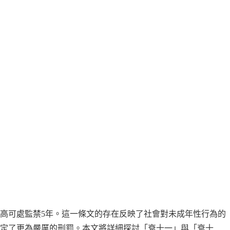
最高可處監禁5年。這一條文的存在反映了社會對未成年性行為的
規定了更為嚴厲的刑罰。本文將詳細探討「衰十一」與「衰十