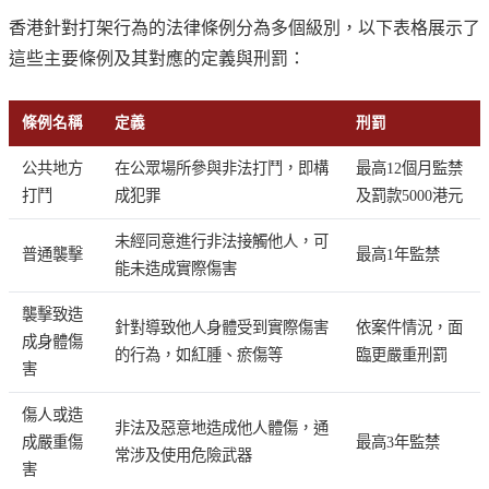
香港針對打架行為的法律條例分為多個級別，以下表格展示了
這些主要條例及其對應的定義與刑罰：
條例名稱
定義
刑罰
公共地方
在公眾場所參與非法打鬥，即構
最高12個月監禁
打鬥
成犯罪
及罰款5000港元
未經同意進行非法接觸他人，可
普通襲擊
最高1年監禁
能未造成實際傷害
襲擊致造
針對導致他人身體受到實際傷害
依案件情況，面
成身體傷
的行為，如紅腫、瘀傷等
臨更嚴重刑罰
害
傷人或造
非法及惡意地造成他人體傷，通
成嚴重傷
最高3年監禁
常涉及使用危險武器
害