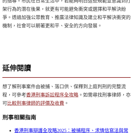
的指導。市民在日常生活中，若能夠明白這些規範並意識到打
架行為的潛在後果，就更有可能避免衝突或選擇和平解決紛
爭。透過加強公眾教育、推廣法律知識及建立和平解決衝突的
機制，社會可以朝著更和平、安全的方向發展。
延伸閱讀
想了解刑事案件由被捕、落口供、保釋到上庭判刑的完整流
程，可參考
香港刑事訴訟程序全攻略
。如需尋找刑事律師，亦
可
比較刑事律師的評價及收費
。
刑事
相關指南
香港刑事辯護全攻略2025：被捕程序、求情信寫法與常