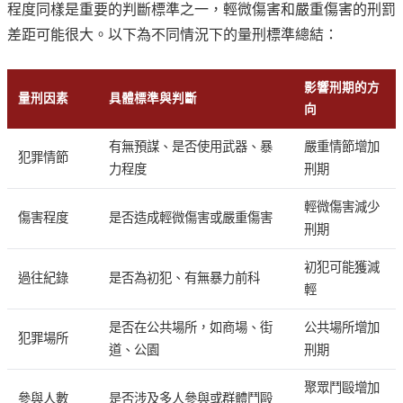
程度同樣是重要的判斷標準之一，輕微傷害和嚴重傷害的刑罰
差距可能很大。以下為不同情況下的量刑標準總結：
影響刑期的方
量刑因素
具體標準與判斷
向
有無預謀、是否使用武器、暴
嚴重情節增加
犯罪情節
力程度
刑期
輕微傷害減少
傷害程度
是否造成輕微傷害或嚴重傷害
刑期
初犯可能獲減
過往紀錄
是否為初犯、有無暴力前科
輕
是否在公共場所，如商場、街
公共場所增加
犯罪場所
道、公園
刑期
聚眾鬥毆增加
參與人數
是否涉及多人參與或群體鬥毆