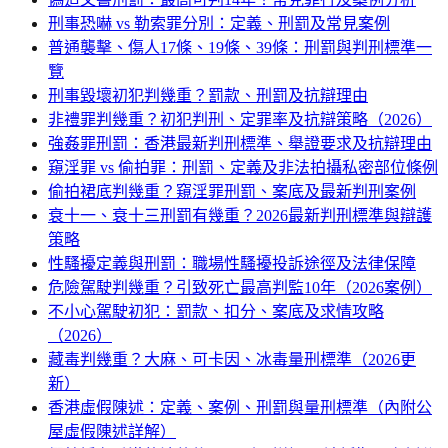
刑事恐嚇 vs 勒索罪分別：定義、刑罰及常見案例
普通襲擊、傷人17條、19條、39條：刑罰與判刑標準一
覽
刑事毀壞初犯判幾重？罰款、刑罰及抗辯理由
非禮罪判幾重？初犯判刑、定罪率及抗辯策略（2026）
強姦罪刑罰：香港最新判刑標準、舉證要求及抗辯理由
窺淫罪 vs 偷拍罪：刑罰、定義及非法拍攝私密部位條例
偷拍裙底判幾重？窺淫罪刑罰、案底及最新判刑案例
衰十一、衰十三刑罰有幾重？2026最新判刑標準與辯護
策略
性騷擾定義與刑罰：職場性騷擾投訴途徑及法律保障
危險駕駛判幾重？引致死亡最高判監10年（2026案例）
不小心駕駛初犯：罰款、扣分、案底及求情攻略
（2026）
藏毒判幾重？大麻、可卡因、冰毒量刑標準（2026更
新）
香港虛假陳述：定義、案例、刑罰與量刑標準（內附公
屋虛假陳述詳解）