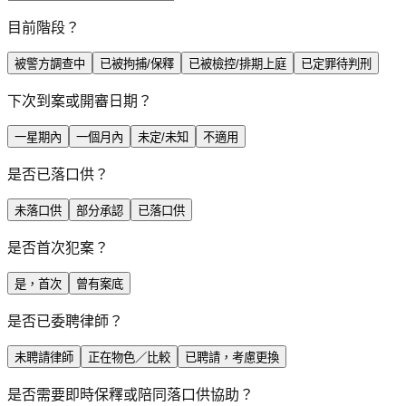
目前階段？
被警方調查中
已被拘捕/保釋
已被檢控/排期上庭
已定罪待判刑
下次到案或開審日期？
一星期內
一個月內
未定/未知
不適用
是否已落口供？
未落口供
部分承認
已落口供
是否首次犯案？
是，首次
曾有案底
是否已委聘律師？
未聘請律師
正在物色／比較
已聘請，考慮更換
是否需要即時保釋或陪同落口供協助？