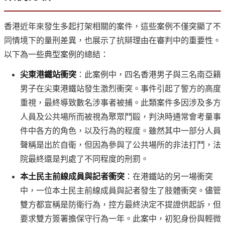
香港近年來發生多起打架相關的案件，這些案例不僅突顯了不
同情境下的量刑差異，也展示了抗辯理由在審判中的重要性。
以下為一些典型案例的總結：
尖東港鐵站衝突
：此案例中，四名香港男子與三名南亞籍
男子在尖東港鐵站發生激烈衝突。事件引起了警方的高度
重視，最終導致數名涉事者被捕。此類案件多因涉及多方
人員及公共場所而被視為聚眾鬥毆，判決時通常會考量事
件中各方的角色，以及行為的程度。雖然其中一部分人員
聲稱是出於自衛，但因為參與了公共場所的非法打鬥，法
院最終還是判處了不同程度的刑罰。
本土民主前線成員與記者衝突
：在港鐵站的另一場衝突
中，一位本土民主前線成員與記者發生了肢體衝突。儘管
雙方都宣稱是防衛行為，控方最終決定不提證供起訴，但
要求雙方簽署擔保守行為一年。此案中，初犯身份與輕微