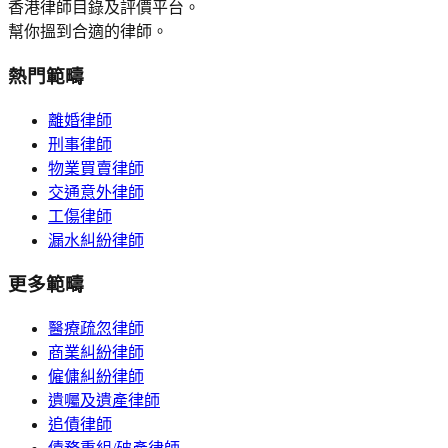
香港律師目錄及評價平台。
幫你搵到合適的律師。
熱門範疇
離婚律師
刑事律師
物業買賣律師
交通意外律師
工傷律師
漏水糾紛律師
更多範疇
醫療疏忽律師
商業糾紛律師
僱傭糾紛律師
遺囑及遺產律師
追債律師