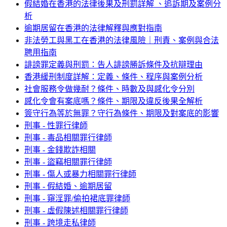
假結婚在香港的法律後果及刑罰詳解 、追訴期及案例分
析
逾期居留在香港的法律解釋與應對指南
非法勞工與黑工在香港的法律風險｜刑責、案例與合法
聘用指南
誹謗罪定義與刑罰：告人誹謗勝訴條件及抗辯理由
香港緩刑制度詳解：定義、條件、程序與案例分析
社會服務令做幾耐？條件、時數及與感化令分別
感化令會有案底嗎？條件、期限及違反後果全解析
簽守行為等於無罪？守行為條件、期限及對案底的影響
刑事 - 性罪行律師
刑事 - 毒品相關罪行律師
刑事 - 金錢欺詐相關
刑事 - 盜竊相關罪行律師
刑事 - 傷人或暴力相關罪行律師
刑事 - 假結婚、逾期居留
刑事 - 窺淫罪/偷拍裙底罪律師
刑事 - 虛假陳述相關罪行律師
刑事 - 跨境走私律師