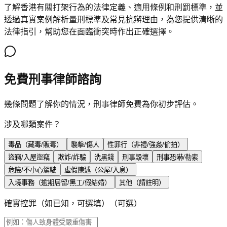
了解香港有關打架行為的法律定義、適用條例和刑罰標準，並
透過真實案例解析量刑標準及常見抗辯理由，為您提供清晰的
法律指引，幫助您在面臨衝突時作出正確選擇。
免費刑事律師諮詢
幾條問題了解你的情況，刑事律師免費為你初步評估。
涉及哪類案件？
毒品（藏毒/販毒）
襲擊/傷人
性罪行（非禮/強姦/偷拍）
盜竊/入屋盜竊
欺詐/詐騙
洗黑錢
刑事毀壞
刑事恐嚇/勒索
危險/不小心駕駛
虛假陳述（公屋/入息）
入境事務（逾期居留/黑工/假結婚）
其他（請註明）
確實控罪（如已知，可選填）
（可選）