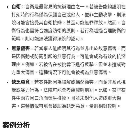
自衛
：自衛是最常見的抗辯理由之一。若被告能夠證明在
打架時的行為僅為保護自己或他人，並非主動攻擊，則法
院可能會接受其自衛抗辯，甚至可能無罪釋放。然而，自
衛行為也需符合適度防衛的原則，若行為超過合理防衛的
範疇，則可能無法獲得法院的認可。
無意傷害
：若當事人能證明其行為並非出於故意傷害，而
是因衝動或防衛引起的無意行為，可能會成為有效的抗辯
理由。例如，若被告在被挑釁下進行反擊，但並未造成對
方重大傷害，這種情況下可能會被視為無意傷害。
缺乏惡意
：若案件起因為誤解或偶然衝突，而並非蓄意挑
釁或暴力行為，法院可能會考慮減輕刑罰。比如，某些案
件中兩方因口角而發生推搡，且並未對他人造成重大傷
害，這類情況可能會被認為缺乏惡意，量刑相對較輕。
案例分析