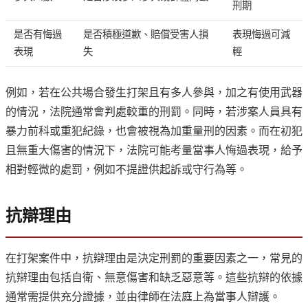
刑期
是否有悔過
是否積極道歉、賠償受害人損
表現悔過可減
表現
失
輕
例如，若在公共場合發生打架且有多人參與，加之有使用武器
的情況，法院通常會判處較重的刑罰。同時，若涉案人員具有
暴力前科或重犯紀錄，也會被視為加重量刑的因素。而在初犯
且無重大傷害的情況下，法院可能考量當事人悔過表現，給予
相對輕微的處罰，例如不提證供起訴或守行為等。
抗辯理由
在打架案件中，抗辯理由是決定刑罰的重要因素之一，常見的
抗辯理由包括自衛、無意傷害和缺乏惡意等。這些抗辯的依據
通常需提供充分證據，並由律師在法庭上為當事人辯護。