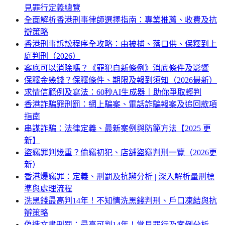
見罪行定義總覽
全面解析香港刑事律師選擇指南：專業推薦、收費及抗
辯策略
香港刑事訴訟程序全攻略：由被捕、落口供、保釋到上
庭判刑（2026）
案底可以消除嗎？《罪犯自新條例》消底條件及影響
保釋金幾錢？保釋條件、期限及報到須知（2026最新）
求情信範例及寫法：60秒AI生成器｜助你爭取輕判
香港詐騙罪刑罰：網上騙案、電話詐騙報案及追回款項
指南
串謀詐騙：法律定義、最新案例與防範方法【2025 更
新】
盜竊罪判幾重？偷竊初犯、店舖盜竊判刑一覽（2026更
新）
香港爆竊罪：定義、刑罰及抗辯分析 | 深入解析量刑標
準與處理流程
洗黑錢最高判14年！不知情洗黑錢判刑、戶口凍結與抗
辯策略
偽造文書刑罰：最高可判14年！常見罪行及案例分析