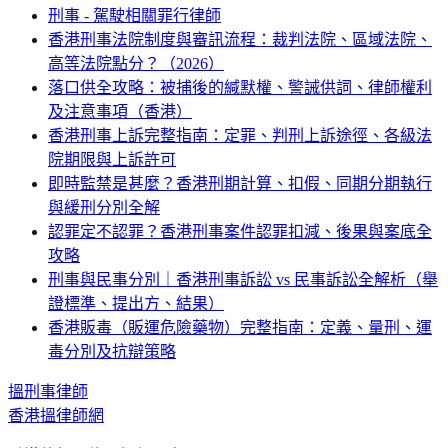
刑事 - 駕駛相關罪行律師
香港刑事法院制度與審訊流程：裁判法院、區域法院、
高等法院點分？（2026）
落口供全攻略：被捕後的緘默權、警誡供詞、律師權利
及注意事項（香港）
香港刑事上訴完整指南：定罪、判刑上訴途徑、各級法
院期限與上訴許可
即時監禁是甚麼？香港刑期計算、扣假、同期分期執行
與緩刑分別全解
認罪定不認罪？香港刑事案件認罪扣減、後果與案底全
攻略
刑事與民事分別｜香港刑事訴訟 vs 民事訴訟全解析（舉
證標準、提出方、結果）
香港販毒（販運危險藥物）完整指南：定義、量刑、運
毒分別及抗辯策略
搵
刑事
律師
香港搵律師網