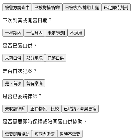
被警方調查中
已被拘捕/保釋
已被檢控/排期上庭
已定罪待判刑
下次到案或開審日期？
一星期內
一個月內
未定/未知
不適用
是否已落口供？
未落口供
部分承認
已落口供
是否首次犯案？
是，首次
曾有案底
是否已委聘律師？
未聘請律師
正在物色／比較
已聘請，考慮更換
是否需要即時保釋或陪同落口供協助？
需要即時協助
短期內需要
暫時不需要