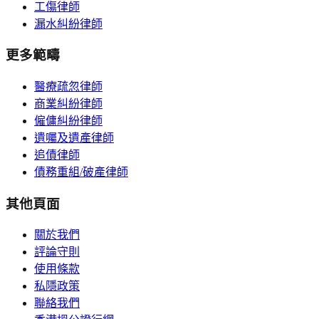
工傷律師
漏水糾紛律師
更多範疇
醫療疏忽律師
商業糾紛律師
僱傭糾紛律師
遺囑及遺產律師
追債律師
債務重組/破產律師
其他頁面
關於我們
評論守則
使用條款
私隱政策
聯絡我們