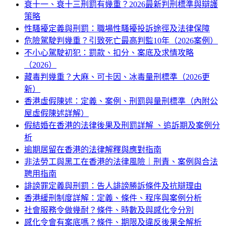
衰十一、衰十三刑罰有幾重？2026最新判刑標準與辯護
策略
性騷擾定義與刑罰：職場性騷擾投訴途徑及法律保障
危險駕駛判幾重？引致死亡最高判監10年（2026案例）
不小心駕駛初犯：罰款、扣分、案底及求情攻略
（2026）
藏毒判幾重？大麻、可卡因、冰毒量刑標準（2026更
新）
香港虛假陳述：定義、案例、刑罰與量刑標準（內附公
屋虛假陳述詳解）
假結婚在香港的法律後果及刑罰詳解 、追訴期及案例分
析
逾期居留在香港的法律解釋與應對指南
非法勞工與黑工在香港的法律風險｜刑責、案例與合法
聘用指南
誹謗罪定義與刑罰：告人誹謗勝訴條件及抗辯理由
香港緩刑制度詳解：定義、條件、程序與案例分析
社會服務令做幾耐？條件、時數及與感化令分別
感化令會有案底嗎？條件、期限及違反後果全解析