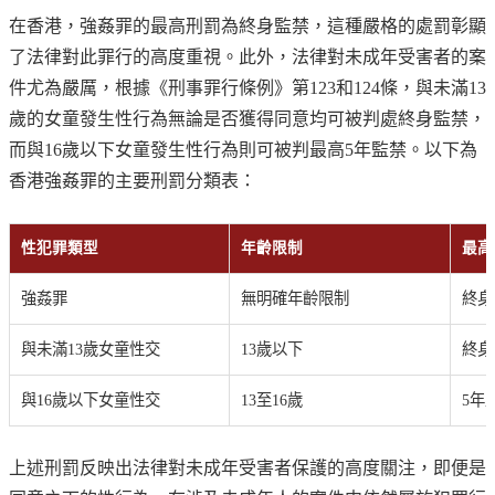
在香港，強姦罪的最高刑罰為終身監禁，這種嚴格的處罰彰顯
了法律對此罪行的高度重視。此外，法律對未成年受害者的案
件尤為嚴厲，根據《刑事罪行條例》第123和124條，與未滿13
歲的女童發生性行為無論是否獲得同意均可被判處終身監禁，
而與16歲以下女童發生性行為則可被判最高5年監禁。以下為
香港強姦罪的主要刑罰分類表：
性犯罪類型
年齡限制
最高
強姦罪
無明確年齡限制
終身
與未滿13歲女童性交
13歲以下
終身
與16歲以下女童性交
13至16歲
5年
上述刑罰反映出法律對未成年受害者保護的高度關注，即便是