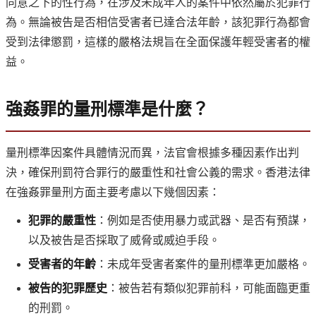
同意之下的性行為，在涉及未成年人的案件中依然屬於犯罪行
為。無論被告是否相信受害者已達合法年齡，該犯罪行為都會
受到法律懲罰，這樣的嚴格法規旨在全面保護年輕受害者的權
益。
強姦罪的量刑標準是什麼？
量刑標準因案件具體情況而異，法官會根據多種因素作出判
決，確保刑罰符合罪行的嚴重性和社會公義的需求。香港法律
在強姦罪量刑方面主要考慮以下幾個因素：
犯罪的嚴重性
：例如是否使用暴力或武器、是否有預謀，
以及被告是否採取了威脅或威迫手段。
受害者的年齡
：未成年受害者案件的量刑標準更加嚴格。
被告的犯罪歷史
：被告若有類似犯罪前科，可能面臨更重
的刑罰。