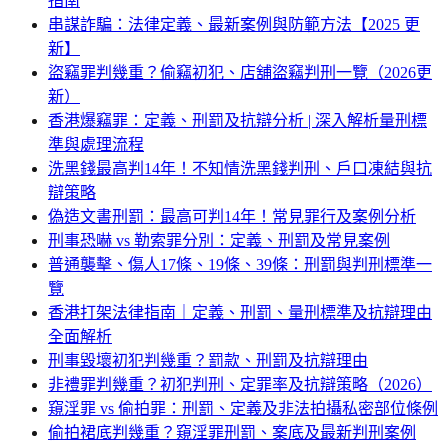
指南
串謀詐騙：法律定義、最新案例與防範方法【2025 更
新】
盜竊罪判幾重？偷竊初犯、店舖盜竊判刑一覽（2026更
新）
香港爆竊罪：定義、刑罰及抗辯分析 | 深入解析量刑標
準與處理流程
洗黑錢最高判14年！不知情洗黑錢判刑、戶口凍結與抗
辯策略
偽造文書刑罰：最高可判14年！常見罪行及案例分析
刑事恐嚇 vs 勒索罪分別：定義、刑罰及常見案例
普通襲擊、傷人17條、19條、39條：刑罰與判刑標準一
覽
香港打架法律指南｜定義、刑罰、量刑標準及抗辯理由
全面解析
刑事毀壞初犯判幾重？罰款、刑罰及抗辯理由
非禮罪判幾重？初犯判刑、定罪率及抗辯策略（2026）
窺淫罪 vs 偷拍罪：刑罰、定義及非法拍攝私密部位條例
偷拍裙底判幾重？窺淫罪刑罰、案底及最新判刑案例