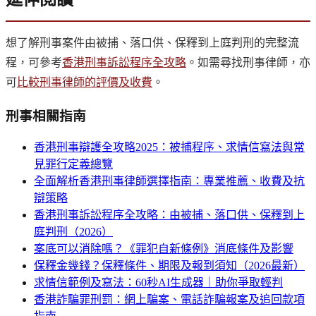
想了解刑事案件由被捕、落口供、保釋到上庭判刑的完整流
程，可參考
香港刑事訴訟程序全攻略
。如需尋找刑事律師，亦
可
比較刑事律師的評價及收費
。
刑事
相關指南
香港刑事辯護全攻略2025：被捕程序、求情信寫法與常
見罪行定義總覽
全面解析香港刑事律師選擇指南：專業推薦、收費及抗
辯策略
香港刑事訴訟程序全攻略：由被捕、落口供、保釋到上
庭判刑（2026）
案底可以消除嗎？《罪犯自新條例》消底條件及影響
保釋金幾錢？保釋條件、期限及報到須知（2026最新）
求情信範例及寫法：60秒AI生成器｜助你爭取輕判
香港詐騙罪刑罰：網上騙案、電話詐騙報案及追回款項