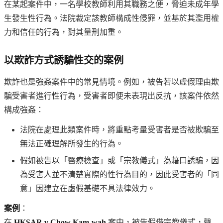
在某起案件中，一名學校教師利用其職務之便，脅迫未成年學
生發生性行為。法院裁定該教師構成性侵罪，並基於其濫用權
力和信任的行為，對其量刑加重。
以欺詐方式誘騙性交的案例
欺詐也是強姦案件中的常見情境。例如，被告若以虛假理由欺
騙受害者進行性行為，受害者即便未表現出反抗，該案件依然
構成強姦：
法院在處理此類案件時，將重點考量受害者是否被欺騙至
無法正確理解所發生的行為。
假如被告以「醫療檢查」或「宗教儀式」為藉口誘騙，因
為受害人並不清楚實際的性行為目的，因此受害者的「同
意」因建立在虛假基礎不具法律效力。
案例
：
在
HKSAR v Chow Kam-wah
案中，被告假借宗教儀式，聲