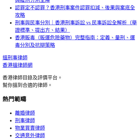
與緩刑分別全解
認罪定不認罪？香港刑事案件認罪扣減、後果與案底全
攻略
刑事與民事分別｜香港刑事訴訟 vs 民事訴訟全解析（舉
證標準、提出方、結果）
香港販毒（販運危險藥物）完整指南：定義、量刑、運
毒分別及抗辯策略
搵
刑事
律師
香港搵律師網
香港律師目錄及評價平台。
幫你搵到合適的律師。
熱門範疇
離婚律師
刑事律師
物業買賣律師
交通意外律師