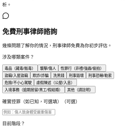
析。
免費刑事律師諮詢
幾條問題了解你的情況，刑事律師免費為你初步評估。
涉及哪類案件？
毒品（藏毒/販毒）
襲擊/傷人
性罪行（非禮/強姦/偷拍）
盜竊/入屋盜竊
欺詐/詐騙
洗黑錢
刑事毀壞
刑事恐嚇/勒索
危險/不小心駕駛
虛假陳述（公屋/入息）
入境事務（逾期居留/黑工/假結婚）
其他（請註明）
確實控罪（如已知，可選填）
（可選）
目前階段？