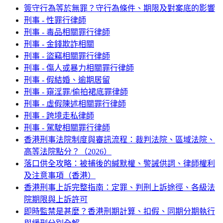
簽守行為等於無罪？守行為條件、期限及對案底的影響
刑事 - 性罪行律師
刑事 - 毒品相關罪行律師
刑事 - 金錢欺詐相關
刑事 - 盜竊相關罪行律師
刑事 - 傷人或暴力相關罪行律師
刑事 - 假結婚、逾期居留
刑事 - 窺淫罪/偷拍裙底罪律師
刑事 - 虛假陳述相關罪行律師
刑事 - 跨境走私律師
刑事 - 駕駛相關罪行律師
香港刑事法院制度與審訊流程：裁判法院、區域法院、
高等法院點分？（2026）
落口供全攻略：被捕後的緘默權、警誡供詞、律師權利
及注意事項（香港）
香港刑事上訴完整指南：定罪、判刑上訴途徑、各級法
院期限與上訴許可
即時監禁是甚麼？香港刑期計算、扣假、同期分期執行