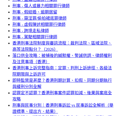
刑事 - 傷人或暴力相關罪行律師
刑事 - 假結婚、逾期居留
刑事 - 窺淫罪/偷拍裙底罪律師
刑事 - 虛假陳述相關罪行律師
刑事 - 跨境走私律師
刑事 - 駕駛相關罪行律師
香港刑事法院制度與審訊流程：裁判法院、區域法院、
高等法院點分？（2026）
落口供全攻略：被捕後的緘默權、警誡供詞、律師權利
及注意事項（香港）
香港刑事上訴完整指南：定罪、判刑上訴途徑、各級法
院期限與上訴許可
即時監禁是甚麼？香港刑期計算、扣假、同期分期執行
與緩刑分別全解
認罪定不認罪？香港刑事案件認罪扣減、後果與案底全
攻略
刑事與民事分別｜香港刑事訴訟 vs 民事訴訟全解析（舉
證標準、提出方、結果）