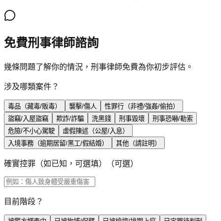
免費刑事律師諮詢
幾條問題了解你的情況，刑事律師免費為你初步評估。
涉及哪類案件？
毒品（藏毒/販毒）
襲擊/傷人
性罪行（非禮/強姦/偷拍）
盜竊/入屋盜竊
欺詐/詐騙
洗黑錢
刑事毀壞
刑事恐嚇/勒索
危險/不小心駕駛
虛假陳述（公屋/入息）
入境事務（逾期居留/黑工/假結婚）
其他（請註明）
確實控罪（如已知，可選填）
（可選）
目前階段？