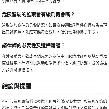
積達15分，將面臨吊銷駕照的處分。
危險駕駛的監禁會有緩刑機會嗎？
這取決於案件的具體情況。如果沒有導致嚴重傷亡且被告表現
出真誠悔意，法庭可能考慮緩刑，但仍需律師協助爭取。
請律師的必要性及選擇建議
？
在涉及重大罰款或吊銷駕照的案件中，聘請律師可以幫助爭取
更佳結果。律師可以幫助您準備求情信、進行辯護，或與檢控
方談判降級指控。
結論與提醒
不小心駕駛雖然看似輕微，但可能帶來法律責任和駕駛記錄的
不良影響。作為負責任的駕駛者，應時刻遵守交通規則，並養