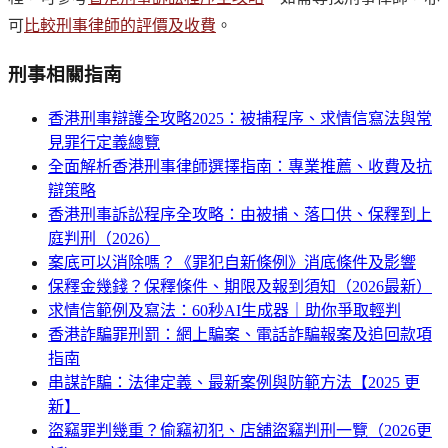
可
比較刑事律師的評價及收費
。
刑事
相關指南
香港刑事辯護全攻略2025：被捕程序、求情信寫法與常
見罪行定義總覽
全面解析香港刑事律師選擇指南：專業推薦、收費及抗
辯策略
香港刑事訴訟程序全攻略：由被捕、落口供、保釋到上
庭判刑（2026）
案底可以消除嗎？《罪犯自新條例》消底條件及影響
保釋金幾錢？保釋條件、期限及報到須知（2026最新）
求情信範例及寫法：60秒AI生成器｜助你爭取輕判
香港詐騙罪刑罰：網上騙案、電話詐騙報案及追回款項
指南
串謀詐騙：法律定義、最新案例與防範方法【2025 更
新】
盜竊罪判幾重？偷竊初犯、店舖盜竊判刑一覽（2026更