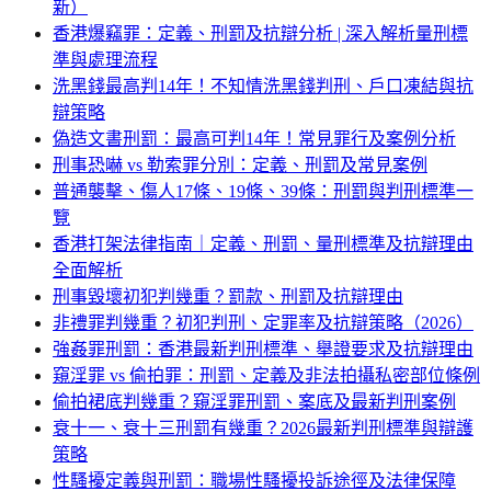
新）
香港爆竊罪：定義、刑罰及抗辯分析 | 深入解析量刑標
準與處理流程
洗黑錢最高判14年！不知情洗黑錢判刑、戶口凍結與抗
辯策略
偽造文書刑罰：最高可判14年！常見罪行及案例分析
刑事恐嚇 vs 勒索罪分別：定義、刑罰及常見案例
普通襲擊、傷人17條、19條、39條：刑罰與判刑標準一
覽
香港打架法律指南｜定義、刑罰、量刑標準及抗辯理由
全面解析
刑事毀壞初犯判幾重？罰款、刑罰及抗辯理由
非禮罪判幾重？初犯判刑、定罪率及抗辯策略（2026）
強姦罪刑罰：香港最新判刑標準、舉證要求及抗辯理由
窺淫罪 vs 偷拍罪：刑罰、定義及非法拍攝私密部位條例
偷拍裙底判幾重？窺淫罪刑罰、案底及最新判刑案例
衰十一、衰十三刑罰有幾重？2026最新判刑標準與辯護
策略
性騷擾定義與刑罰：職場性騷擾投訴途徑及法律保障