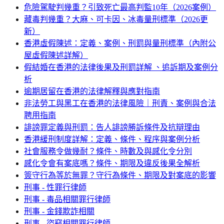
危險駕駛判幾重？引致死亡最高判監10年（2026案例）
藏毒判幾重？大麻、可卡因、冰毒量刑標準（2026更
新）
香港虛假陳述：定義、案例、刑罰與量刑標準（內附公
屋虛假陳述詳解）
假結婚在香港的法律後果及刑罰詳解 、追訴期及案例分
析
逾期居留在香港的法律解釋與應對指南
非法勞工與黑工在香港的法律風險｜刑責、案例與合法
聘用指南
誹謗罪定義與刑罰：告人誹謗勝訴條件及抗辯理由
香港緩刑制度詳解：定義、條件、程序與案例分析
社會服務令做幾耐？條件、時數及與感化令分別
感化令會有案底嗎？條件、期限及違反後果全解析
簽守行為等於無罪？守行為條件、期限及對案底的影響
刑事 - 性罪行律師
刑事 - 毒品相關罪行律師
刑事 - 金錢欺詐相關
刑事 - 盜竊相關罪行律師