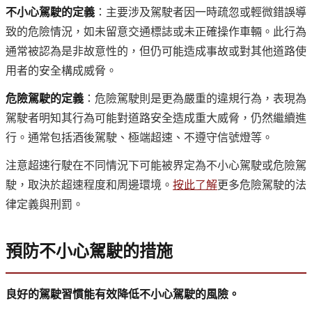
不小心駕駛的定義
：主要涉及駕駛者因一時疏忽或輕微錯誤導
致的危險情況，如未留意交通標誌或未正確操作車輛。此行為
通常被認為是非故意性的，但仍可能造成事故或對其他道路使
用者的安全構成威脅。
危險駕駛的定義
：危險駕駛則是更為嚴重的違規行為，表現為
駕駛者明知其行為可能對道路安全造成重大威脅，仍然繼續進
行。通常包括酒後駕駛、極端超速、不遵守信號燈等。
注意超速行駛在不同情況下可能被界定為不小心駕駛或危險駕
駛，取決於超速程度和周邊環境。
按此了解
更多危險駕駛的法
律定義與刑罰。
預防不小心駕駛的措施
良好的駕駛習慣能有效降低不小心駕駛的風險。