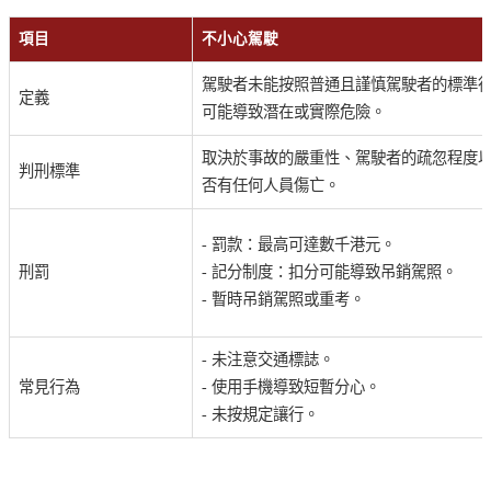
項目
不小心駕駛
駕駛者未能按照普通且謹慎駕駛者的標準
定義
可能導致潛在或實際危險。
取決於事故的嚴重性、駕駛者的疏忽程度
判刑標準
否有任何人員傷亡。
- 罰款：最高可達數千港元。
刑罰
- 記分制度：扣分可能導致吊銷駕照。
- 暫時吊銷駕照或重考。
- 未注意交通標誌。
常見行為
- 使用手機導致短暫分心。
- 未按規定讓行。