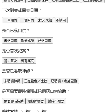
被警方調查中
已被拘捕/保釋
已被檢控/排期上庭
已定罪待判刑
下次到案或開審日期？
一星期內
一個月內
未定/未知
不適用
是否已落口供？
未落口供
部分承認
已落口供
是否首次犯案？
是，首次
曾有案底
是否已委聘律師？
未聘請律師
正在物色／比較
已聘請，考慮更換
是否需要即時保釋或陪同落口供協助？
需要即時協助
短期內需要
暫時不需要
簡述案情（可選）
（可選）